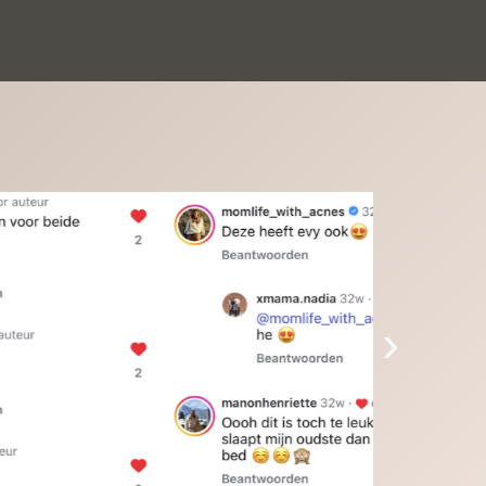
inkinderen zijn er helemaal verliefd op en 
t alleen de kleinkinderen maar iedereen die 
 ziet is er weg van. Een van onze 
inkinderen kan na 1 week al niet meer 
der en slaapt er heerlijk mee.Heel mooi 
duct, een bedrijf die de afspraken na komt, 
ben er blij mee en zeg tegen mensen die nog 
jfelen gewoon doen, het is het waard.
›