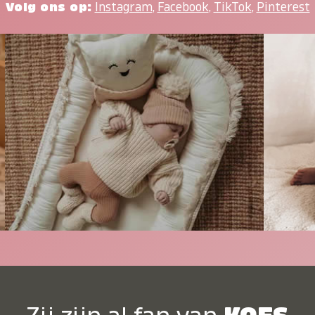
Volg ons op:
Instagram
,
Facebook
,
TikTok
,
Pinterest