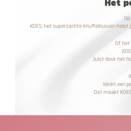
Het p
Op
KOES, het superzachte knuffelkussen helpt 
Of het
KOE
Juist door het h
klinkt een p
Dat maakt KOES n