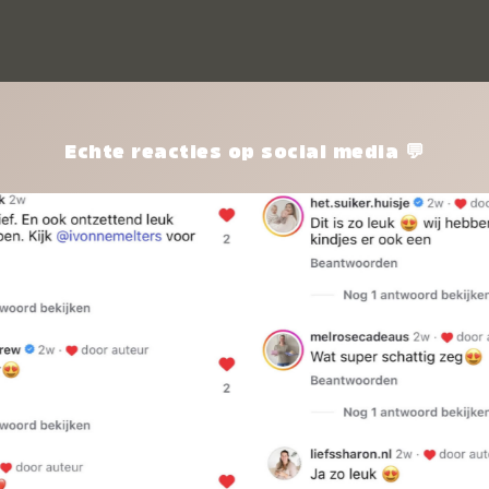
kle
nie
het
kle
zon
pro
Echte reacties op social media 💬
ik 
twi