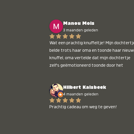
Manou Mols
3 maanden geleden
Wat een prachtig knuffeltje! Mijn dochtertje
belde trots haar oma en toonde haar nieuw
knuffel, oma vertelde dat mijn dochtertje 
zelfs geëmotioneerd toonde door het 
gepersonaliseerde liedje. Aanrader 💛
Hilbert Kalsbeek
4 maanden geleden
Prachtig cadeau om weg te geven!