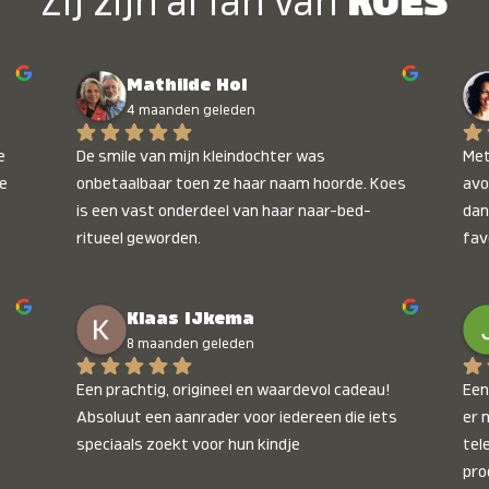
Zij zijn al fan van
KOES
Mathilde Hol
4 maanden geleden
 
De smile van mijn kleindochter was 
Met
e 
onbetaalbaar toen ze haar naam hoorde. Koes 
avo
is een vast onderdeel van haar naar-bed-
dan
ritueel geworden.
fav
wee
kop
Klaas IJkema
onb
8 maanden geleden
Een prachtig, origineel en waardevol cadeau! 
Een 
Absoluut een aanrader voor iedereen die iets 
er 
speciaals zoekt voor hun kindje
tel
pro