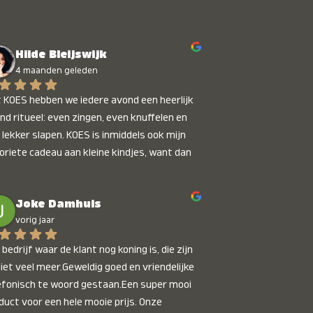
Hilde Bleijswijk
4 maanden geleden
 KOES hebben we iedere avond een heerlijk 
nd ritueel: even zingen, even knuffelen en 
 lekker slapen. KOES is inmiddels ook mijn 
oriete cadeau aan kleine kindjes, want dan 
t je dat je iets unieks geeft. Die stralende 
pies bij het horen van hun naam, die zijn 
Joke Damhuis
etaalbaar :)
vorig jaar
bedrijf waar de klant nog koning is, die zijn 
niet veel meer.Geweldig goed en vriendelijke 
efonisch te woord gestaan.Een super mooi 
duct voor een hele mooie prijs. Onze 