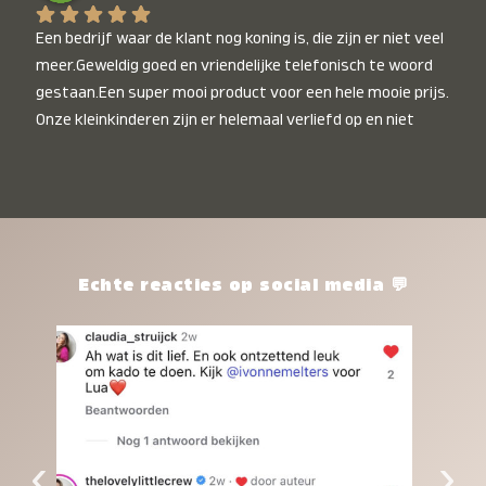
Een bedrijf waar de klant nog koning is, die zijn er niet veel 
meer.Geweldig goed en vriendelijke telefonisch te woord 
gestaan.Een super mooi product voor een hele mooie prijs. 
Onze kleinkinderen zijn er helemaal verliefd op en niet 
alleen de kleinkinderen maar iedereen die het ziet is er 
weg van. Een van onze kleinkinderen kan na 1 week al niet 
meer zonder en slaapt er heerlijk mee.Heel mooi product, 
een bedrijf die de afspraken na komt, ik ben er blij mee en 
zeg tegen mensen die nog twijfelen gewoon doen, het is 
het waard.
Echte reacties op social media 💬
‹
›