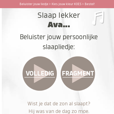
Ga
Beluister jouw liedje > Kies jouw kleur KOES > Bestel!
Open
Close
naar
Slaap lekker
hoofdinhoud
mobile
mobile
Ava...
menu
menu
Beluister jouw persoonlijke
slaapliedje:
VOLLEDIG
FRAGMENT
Wist je dat de zon al slaapt?
Hij was van de dag zo moe.