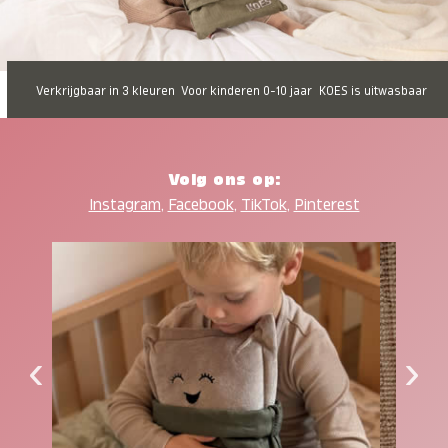
Verkrijgbaar in 3 kleuren
Voor kinderen 0-10 jaar
KOES is uitwasbaar
Volg ons op:
Instagram
,
Facebook
,
TikTok
,
Pinterest
‹
›