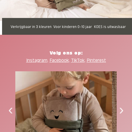
Verkrijgbaar in 3 kleuren
Voor kinderen 0-10 jaar
KOES is uitwasbaar
Volg ons op:
Instagram
,
Facebook
,
TikTok
,
Pinterest
‹
›