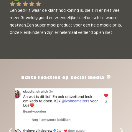
Een bedrijf waar de klant nog koning is, die zijn er niet veel 
meer.Geweldig goed en vriendelijke telefonisch te woord 
gestaan.Een super mooi product voor een hele mooie prijs. 
Onze kleinkinderen zijn er helemaal verliefd op en niet 
alleen de kleinkinderen maar iedereen die het ziet is er 
weg van. Een van onze kleinkinderen kan na 1 week al niet 
meer zonder en slaapt er heerlijk mee.Heel mooi product, 
een bedrijf die de afspraken na komt, ik ben er blij mee en 
zeg tegen mensen die nog twijfelen gewoon doen, het is 
het waard.
Echte reacties op social media 💬
‹
›