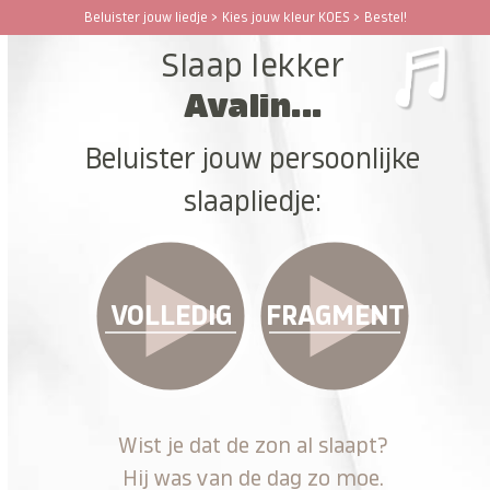
Ga
Beluister jouw liedje > Kies jouw kleur KOES > Bestel!
Open
Close
naar
Slaap lekker
hoofdinhoud
mobile
mobile
Avalin...
menu
menu
Beluister jouw persoonlijke
slaapliedje:
VOLLEDIG
FRAGMENT
Wist je dat de zon al slaapt?
Hij was van de dag zo moe.