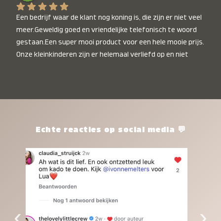
Een bedrijf waar de klant nog koning is, die zijn er niet veel 
meer.Geweldig goed en vriendelijke telefonisch te woord 
gestaan.Een super mooi product voor een hele mooie prijs. 
Onze kleinkinderen zijn er helemaal verliefd op en niet 
alleen de kleinkinderen maar iedereen die het ziet is er 
weg van. Een van onze kleinkinderen kan na 1 week al niet 
meer zonder en slaapt er heerlijk mee.Heel mooi product, 
een bedrijf die de afspraken na komt, ik ben er blij mee en 
zeg tegen mensen die nog twijfelen gewoon doen, het is 
het waard.
Echte reacties op social media 💬
‹
›