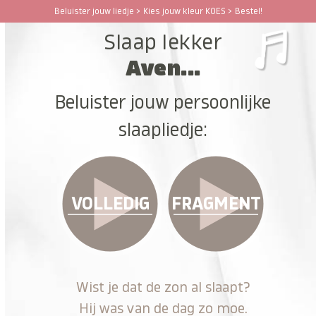
Ga
Beluister jouw liedje > Kies jouw kleur KOES > Bestel!
Open
Close
naar
Slaap lekker
hoofdinhoud
mobile
mobile
Aven...
menu
menu
Beluister jouw persoonlijke
slaapliedje:
VOLLEDIG
FRAGMENT
Wist je dat de zon al slaapt?
Hij was van de dag zo moe.