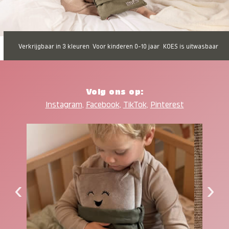
Verkrijgbaar in 3 kleuren
Voor kinderen 0-10 jaar
KOES is uitwasbaar
Volg ons op:
Instagram
,
Facebook
,
TikTok
,
Pinterest
‹
›