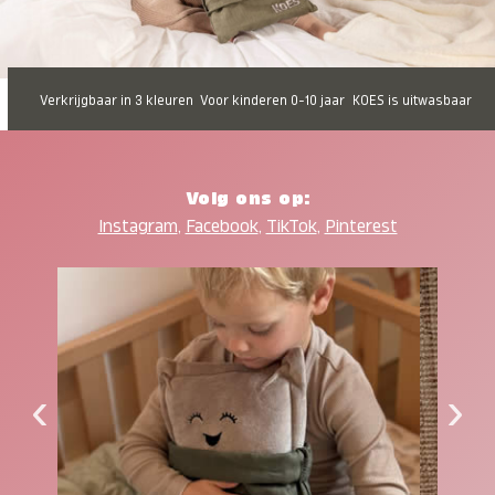
Verkrijgbaar in 3 kleuren
Voor kinderen 0-10 jaar
KOES is uitwasbaar
Volg ons op:
Instagram
,
Facebook
,
TikTok
,
Pinterest
‹
›