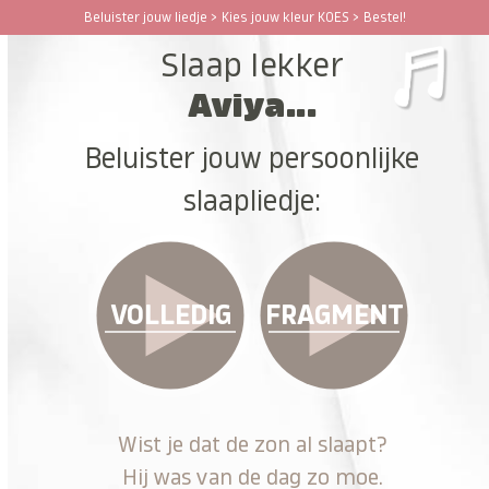
Ga
Beluister jouw liedje > Kies jouw kleur KOES > Bestel!
Open
Close
naar
Slaap lekker
hoofdinhoud
mobile
mobile
Aviya...
menu
menu
Beluister jouw persoonlijke
slaapliedje:
VOLLEDIG
FRAGMENT
Wist je dat de zon al slaapt?
Hij was van de dag zo moe.