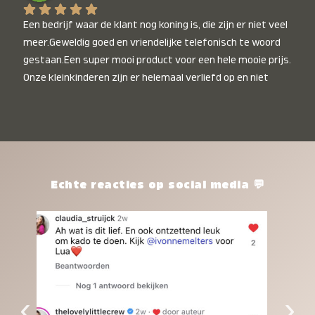
Een bedrijf waar de klant nog koning is, die zijn er niet veel 
meer.Geweldig goed en vriendelijke telefonisch te woord 
gestaan.Een super mooi product voor een hele mooie prijs. 
Onze kleinkinderen zijn er helemaal verliefd op en niet 
alleen de kleinkinderen maar iedereen die het ziet is er 
weg van. Een van onze kleinkinderen kan na 1 week al niet 
meer zonder en slaapt er heerlijk mee.Heel mooi product, 
een bedrijf die de afspraken na komt, ik ben er blij mee en 
zeg tegen mensen die nog twijfelen gewoon doen, het is 
het waard.
Echte reacties op social media 💬
‹
›