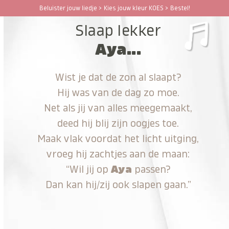
Ga
Beluister jouw liedje > Kies jouw kleur KOES > Bestel!
Open
Close
naar
Slaap lekker
hoofdinhoud
mobile
mobile
Aya...
menu
menu
Wist je dat de zon al slaapt?
Hij was van de dag zo moe.
Net als jij van alles meegemaakt,
deed hij blij zijn oogjes toe.
Maak vlak voordat het licht uitging,
vroeg hij zachtjes aan de maan:
“Wil jij op
Aya
passen?
Dan kan hij/zij ook slapen gaan.”