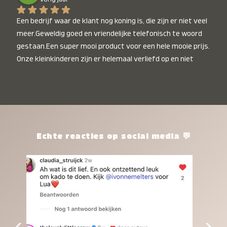
Een bedrijf waar de klant nog koning is, die zijn er niet veel 
meer.Geweldig goed en vriendelijke telefonisch te woord 
gestaan.Een super mooi product voor een hele mooie prijs. 
Onze kleinkinderen zijn er helemaal verliefd op en niet 
alleen de kleinkinderen maar iedereen die het ziet is er 
weg van. Een van onze kleinkinderen kan na 1 week al niet 
meer zonder en slaapt er heerlijk mee.Heel mooi product, 
een bedrijf die de afspraken na komt, ik ben er blij mee en 
zeg tegen mensen die nog twijfelen gewoon doen, het is 
het waard.
Echte reacties op social media 💬
‹
›