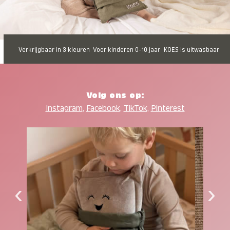
Verkrijgbaar in 3 kleuren
Voor kinderen 0-10 jaar
KOES is uitwasbaar
Volg ons op:
Instagram
,
Facebook
,
TikTok
,
Pinterest
‹
›