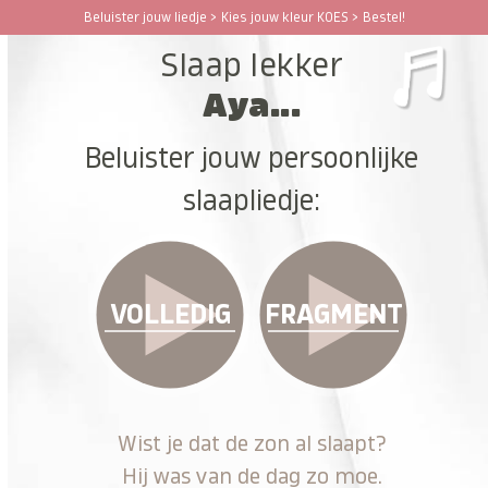
Ga
Beluister jouw liedje > Kies jouw kleur KOES > Bestel!
Open
Close
naar
Slaap lekker
hoofdinhoud
mobile
mobile
Aya...
menu
menu
Beluister jouw persoonlijke
slaapliedje:
VOLLEDIG
FRAGMENT
Wist je dat de zon al slaapt?
Hij was van de dag zo moe.