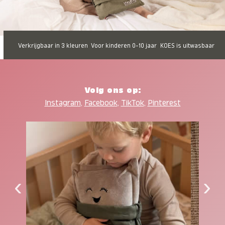
Verkrijgbaar in 3 kleuren
Voor kinderen 0-10 jaar
KOES is uitwasbaar
Volg ons op:
Instagram
,
Facebook
,
TikTok
,
Pinterest
‹
›