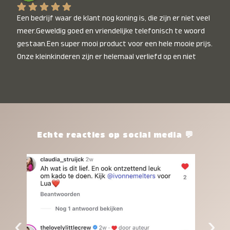
Een bedrijf waar de klant nog koning is, die zijn er niet veel 
meer.Geweldig goed en vriendelijke telefonisch te woord 
gestaan.Een super mooi product voor een hele mooie prijs. 
Onze kleinkinderen zijn er helemaal verliefd op en niet 
alleen de kleinkinderen maar iedereen die het ziet is er 
weg van. Een van onze kleinkinderen kan na 1 week al niet 
meer zonder en slaapt er heerlijk mee.Heel mooi product, 
een bedrijf die de afspraken na komt, ik ben er blij mee en 
zeg tegen mensen die nog twijfelen gewoon doen, het is 
het waard.
Echte reacties op social media 💬
‹
›