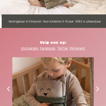
Verkrijgbaar in 3 kleuren
Voor kinderen 0-10 jaar
KOES is uitwasbaar
Volg ons op:
Instagram
,
Facebook
,
TikTok
,
Pinterest
‹
›