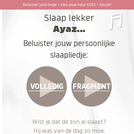
Ga
Beluister jouw liedje > Kies jouw kleur KOES > Bestel!
Open
Close
naar
Slaap lekker
hoofdinhoud
mobile
mobile
Ayaz...
menu
menu
Beluister jouw persoonlijke
slaapliedje:
VOLLEDIG
FRAGMENT
Wist je dat de zon al slaapt?
Hij was van de dag zo moe.