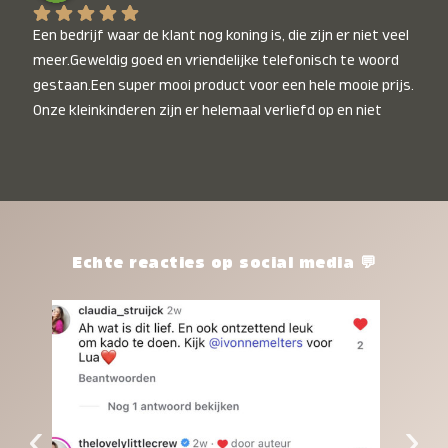
Een bedrijf waar de klant nog koning is, die zijn er niet veel 
meer.Geweldig goed en vriendelijke telefonisch te woord 
gestaan.Een super mooi product voor een hele mooie prijs. 
Onze kleinkinderen zijn er helemaal verliefd op en niet 
alleen de kleinkinderen maar iedereen die het ziet is er 
weg van. Een van onze kleinkinderen kan na 1 week al niet 
meer zonder en slaapt er heerlijk mee.Heel mooi product, 
een bedrijf die de afspraken na komt, ik ben er blij mee en 
zeg tegen mensen die nog twijfelen gewoon doen, het is 
het waard.
Echte reacties op social media 💬
‹
›