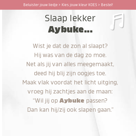
Ga
Beluister jouw liedje > Kies jouw kleur KOES > Bestel!
Open
Close
naar
Slaap lekker
hoofdinhoud
mobile
mobile
Aybuke...
menu
menu
Wist je dat de zon al slaapt?
Hij was van de dag zo moe.
Net als jij van alles meegemaakt,
deed hij blij zijn oogjes toe.
Maak vlak voordat het licht uitging,
vroeg hij zachtjes aan de maan:
“Wil jij op
Aybuke
passen?
Dan kan hij/zij ook slapen gaan.”