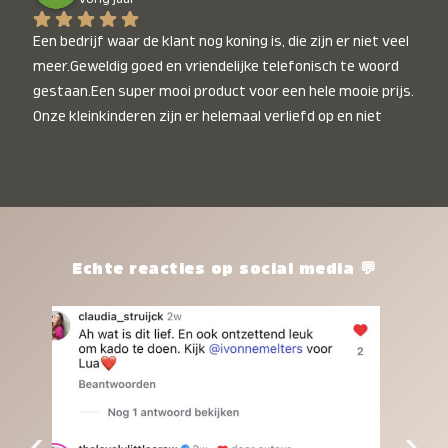
Een bedrijf waar de klant nog koning is, die zijn er niet veel 
meer.Geweldig goed en vriendelijke telefonisch te woord 
gestaan.Een super mooi product voor een hele mooie prijs. 
Onze kleinkinderen zijn er helemaal verliefd op en niet 
alleen de kleinkinderen maar iedereen die het ziet is er 
weg van. Een van onze kleinkinderen kan na 1 week al niet 
meer zonder en slaapt er heerlijk mee.Heel mooi product, 
een bedrijf die de afspraken na komt, ik ben er blij mee en 
zeg tegen mensen die nog twijfelen gewoon doen, het is 
het waard.
Echte reacties op social media 💬
‹
›