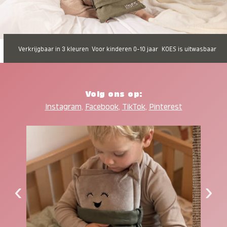
Verkrijgbaar in 3 kleuren
Voor kinderen 0-10 jaar
KOES is uitwasbaar
Volg ons op:
Instagram
,
Facebook
,
TikTok
,
Pinterest
‹
›