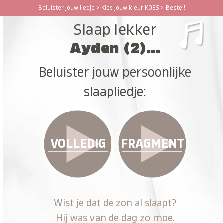
Ga
Beluister jouw liedje > Kies jouw kleur KOES > Bestel!
Open
Close
naar
Slaap lekker
hoofdinhoud
mobile
mobile
Ayden (2)...
menu
menu
Beluister jouw persoonlijke
slaapliedje:
VOLLEDIG
FRAGMENT
Wist je dat de zon al slaapt?
Hij was van de dag zo moe.