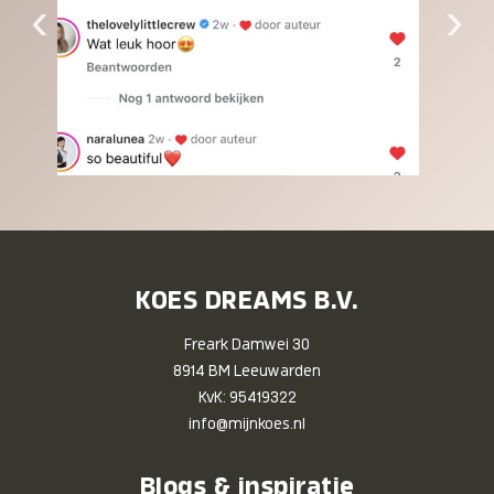
‹
›
KOES DREAMS B.V.
Freark Damwei 30
8914 BM Leeuwarden
KvK: 95419322
info@mijnkoes.nl
Blogs & inspiratie