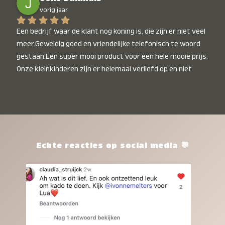
vorig jaar
Een bedrijf waar de klant nog koning is, die zijn er niet veel 
meer.Geweldig goed en vriendelijke telefonisch te woord 
gestaan.Een super mooi product voor een hele mooie prijs. 
Onze kleinkinderen zijn er helemaal verliefd op en niet 
alleen de kleinkinderen maar iedereen die het ziet is er 
weg van. Een van onze kleinkinderen kan na 1 week al niet 
meer zonder en slaapt er heerlijk mee.Heel mooi product, 
een bedrijf die de afspraken na komt, ik ben er blij mee en 
zeg tegen mensen die nog twijfelen gewoon doen, het is 
het waard.
Echte reacties op social media 💬