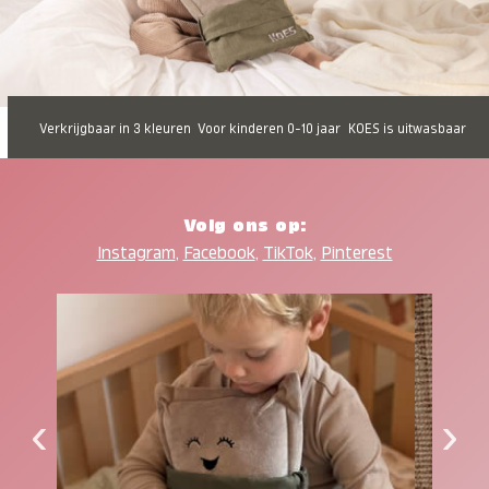
Verkrijgbaar in 3 kleuren
Voor kinderen 0-10 jaar
KOES is uitwasbaar
Volg ons op:
Instagram
,
Facebook
,
TikTok
,
Pinterest
‹
›