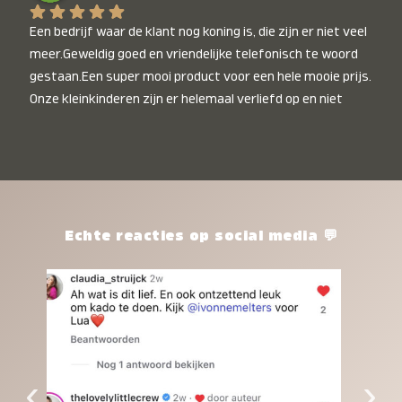
Een bedrijf waar de klant nog koning is, die zijn er niet veel 
meer.Geweldig goed en vriendelijke telefonisch te woord 
gestaan.Een super mooi product voor een hele mooie prijs. 
Onze kleinkinderen zijn er helemaal verliefd op en niet 
alleen de kleinkinderen maar iedereen die het ziet is er 
weg van. Een van onze kleinkinderen kan na 1 week al niet 
meer zonder en slaapt er heerlijk mee.Heel mooi product, 
een bedrijf die de afspraken na komt, ik ben er blij mee en 
zeg tegen mensen die nog twijfelen gewoon doen, het is 
het waard.
Echte reacties op social media 💬
‹
›