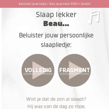
Ga
Beluister jouw liedje > Kies jouw kleur KOES > Bestel!
Open
Close
naar
Slaap lekker
hoofdinhoud
mobile
mobile
Beau...
menu
menu
Beluister jouw persoonlijke
slaapliedje:
VOLLEDIG
FRAGMENT
Wist je dat de zon al slaapt?
Hij was van de dag zo moe.