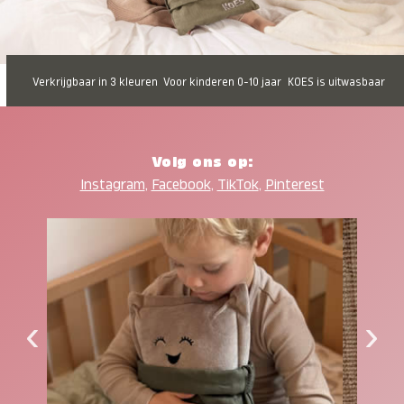
Verkrijgbaar in 3 kleuren
Voor kinderen 0-10 jaar
KOES is uitwasbaar
Volg ons op:
Instagram
,
Facebook
,
TikTok
,
Pinterest
‹
›