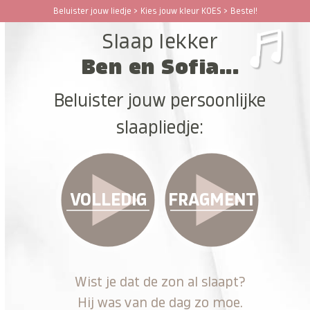
Ga
Beluister jouw liedje > Kies jouw kleur KOES > Bestel!
Open
Close
naar
Slaap lekker
hoofdinhoud
mobile
mobile
Ben en Sofia...
menu
menu
Beluister jouw persoonlijke
slaapliedje:
VOLLEDIG
FRAGMENT
Wist je dat de zon al slaapt?
Hij was van de dag zo moe.