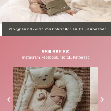
Verkrijgbaar in 3 kleuren
Voor kinderen 0-10 jaar
KOES is uitwasbaar
Volg ons op:
Instagram
,
Facebook
,
TikTok
,
Pinterest
‹
›