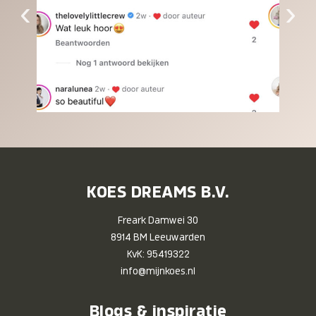
‹
›
KOES DREAMS B.V.
Freark Damwei 30
8914 BM Leeuwarden
KvK: 95419322
info@mijnkoes.nl
Blogs & inspiratie