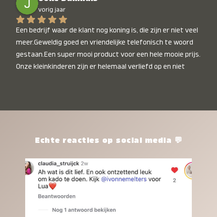
vorig jaar
Een bedrijf waar de klant nog koning is, die zijn er niet veel 
meer.Geweldig goed en vriendelijke telefonisch te woord 
gestaan.Een super mooi product voor een hele mooie prijs. 
Onze kleinkinderen zijn er helemaal verliefd op en niet 
alleen de kleinkinderen maar iedereen die het ziet is er 
weg van. Een van onze kleinkinderen kan na 1 week al niet 
meer zonder en slaapt er heerlijk mee.Heel mooi product, 
een bedrijf die de afspraken na komt, ik ben er blij mee en 
zeg tegen mensen die nog twijfelen gewoon doen, het is 
het waard.
Echte reacties op social media 💬