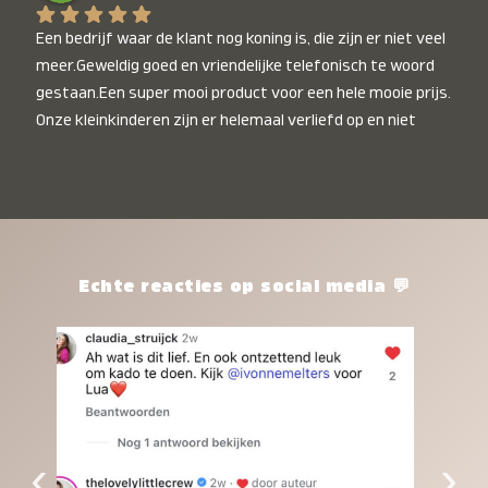
Een bedrijf waar de klant nog koning is, die zijn er niet veel 
meer.Geweldig goed en vriendelijke telefonisch te woord 
gestaan.Een super mooi product voor een hele mooie prijs. 
Onze kleinkinderen zijn er helemaal verliefd op en niet 
alleen de kleinkinderen maar iedereen die het ziet is er 
weg van. Een van onze kleinkinderen kan na 1 week al niet 
meer zonder en slaapt er heerlijk mee.Heel mooi product, 
een bedrijf die de afspraken na komt, ik ben er blij mee en 
zeg tegen mensen die nog twijfelen gewoon doen, het is 
het waard.
Echte reacties op social media 💬
‹
›