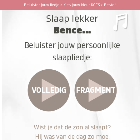
Ga
Beluister jouw liedje > Kies jouw kleur KOES > Bestel!
Open
Close
naar
Slaap lekker
hoofdinhoud
mobile
mobile
Bence...
menu
menu
Beluister jouw persoonlijke
slaapliedje:
VOLLEDIG
FRAGMENT
Wist je dat de zon al slaapt?
Hij was van de dag zo moe.