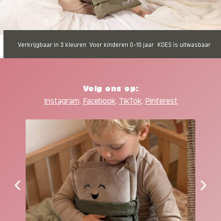
Verkrijgbaar in 3 kleuren
Voor kinderen 0-10 jaar
KOES is uitwasbaar
Volg ons op:
Instagram
,
Facebook
,
TikTok
,
Pinterest
‹
›