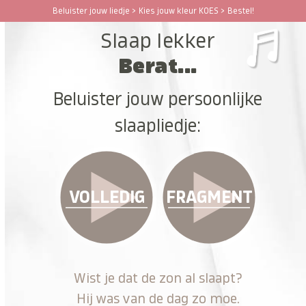
Ga
Beluister jouw liedje > Kies jouw kleur KOES > Bestel!
Open
Close
naar
Slaap lekker
hoofdinhoud
mobile
mobile
Berat...
menu
menu
Beluister jouw persoonlijke
slaapliedje:
VOLLEDIG
FRAGMENT
Wist je dat de zon al slaapt?
Hij was van de dag zo moe.