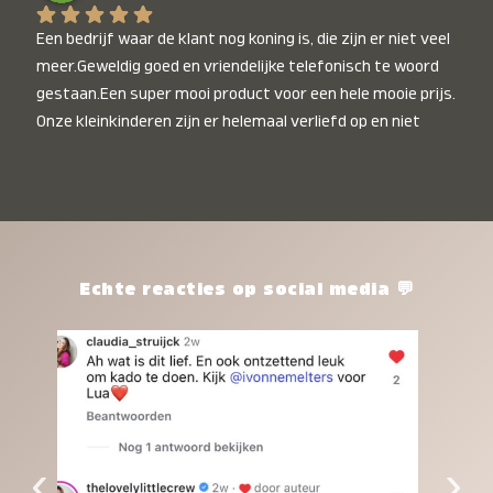
Een bedrijf waar de klant nog koning is, die zijn er niet veel 
meer.Geweldig goed en vriendelijke telefonisch te woord 
gestaan.Een super mooi product voor een hele mooie prijs. 
Onze kleinkinderen zijn er helemaal verliefd op en niet 
alleen de kleinkinderen maar iedereen die het ziet is er 
weg van. Een van onze kleinkinderen kan na 1 week al niet 
meer zonder en slaapt er heerlijk mee.Heel mooi product, 
een bedrijf die de afspraken na komt, ik ben er blij mee en 
zeg tegen mensen die nog twijfelen gewoon doen, het is 
het waard.
Echte reacties op social media 💬
‹
›