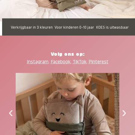
Verkrijgbaar in 3 kleuren
Voor kinderen 0-10 jaar
KOES is uitwasbaar
Volg ons op:
Instagram
,
Facebook
,
TikTok
,
Pinterest
‹
›