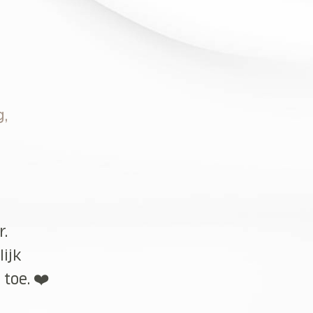
g,
r.
lijk
toe. ❤️