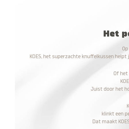
Het p
Op
KOES, het superzachte knuffelkussen helpt 
Of het
KOE
Juist door het h
klinkt een p
Dat maakt KOES n