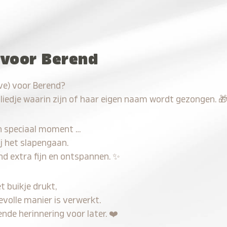
 voor Berend
ve) voor Berend?
 liedje waarin zijn of haar eigen naam wordt gezongen.

n speciaal moment …
j het slapengaan.
nd extra fijn en ontspannen.
✨
t buikje drukt,
evolle manier is verwerkt.
nde herinnering voor later.
❤️