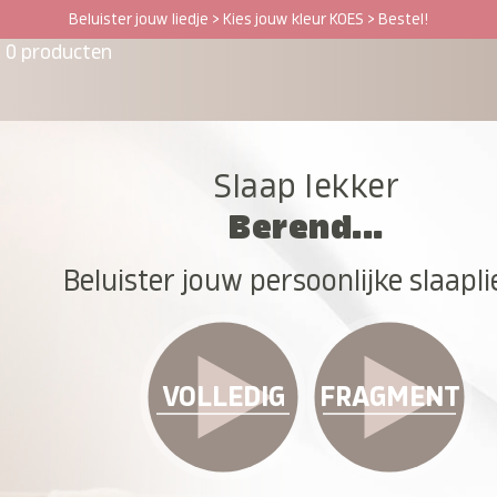
Beluister jouw liedje > Kies jouw kleur KOES > Bestel!
0 producten
Slaap lekker
Berend...
Beluister jouw persoonlijke slaapli
VOLLEDIG
FRAGMENT