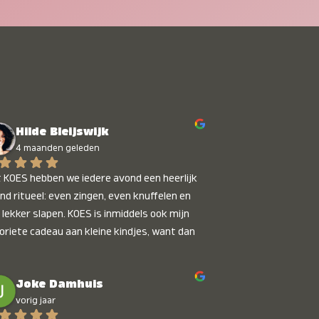
Hilde Bleijswijk
4 maanden geleden
 KOES hebben we iedere avond een heerlijk 
nd ritueel: even zingen, even knuffelen en 
 lekker slapen. KOES is inmiddels ook mijn 
oriete cadeau aan kleine kindjes, want dan 
t je dat je iets unieks geeft. Die stralende 
pies bij het horen van hun naam, die zijn 
Joke Damhuis
etaalbaar :)
vorig jaar