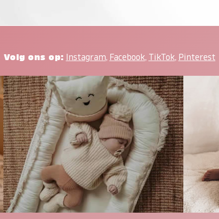
Volg ons op:
Instagram
,
Facebook
,
TikTok
,
Pinterest