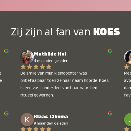
Zij zijn al fan van
KOES
Mathilde Hol
4 maanden geleden
 
De smile van mijn kleindochter was 
Met
e 
onbetaalbaar toen ze haar naam hoorde. Koes 
avo
is een vast onderdeel van haar naar-bed-
dan
ritueel geworden.
fav
wee
kop
Klaas IJkema
onb
8 maanden geleden