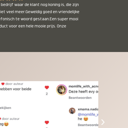
bedrijf waar de klant nog koning is, die zijn 
niet veel meer.Geweldig goed en vriendelijke 
efonisch te woord gestaan.Een super mooi 
duct voor een hele mooie prijs. Onze 
inkinderen zijn er helemaal verliefd op en 
t alleen de kleinkinderen maar iedereen die 
 ziet is er weg van. Een van onze 
inkinderen kan na 1 week al niet meer 
der en slaapt er heerlijk mee.Heel mooi 
duct, een bedrijf die de afspraken na komt, 
ben er blij mee en zeg tegen mensen die nog 
jfelen gewoon doen, het is het waard.
›