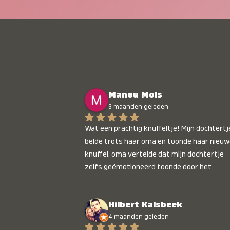
Manou Mols
3 maanden geleden
Wat een prachtig knuffeltje! Mijn dochtertje
belde trots haar oma en toonde haar nieuw
knuffel, oma vertelde dat mijn dochtertje 
zelfs geëmotioneerd toonde door het 
gepersonaliseerde liedje. Aanrader 💛
Hilbert Kalsbeek
4 maanden geleden