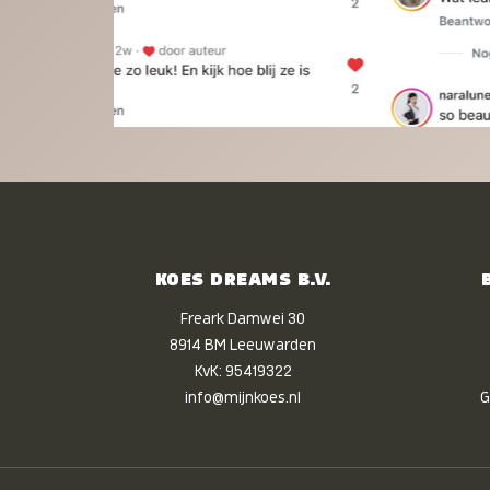
KOES DREAMS B.V.
Freark Damwei 30
8914 BM Leeuwarden
KvK: 95419322
info@mijnkoes.nl
G