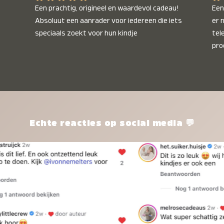
Een prachtig, origineel en waardevol cadeau! 
Een 
Absoluut een aanrader voor iedereen die iets 
er 
speciaals zoekt voor hun kindje
tel
pro
kle
nie
het
kle
zon
pro
Echte reacties op social media 💬
ik 
twi