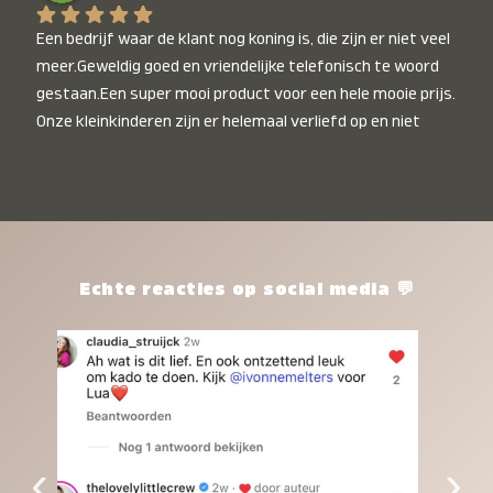
Een bedrijf waar de klant nog koning is, die zijn er niet veel 
meer.Geweldig goed en vriendelijke telefonisch te woord 
gestaan.Een super mooi product voor een hele mooie prijs. 
Onze kleinkinderen zijn er helemaal verliefd op en niet 
alleen de kleinkinderen maar iedereen die het ziet is er 
weg van. Een van onze kleinkinderen kan na 1 week al niet 
meer zonder en slaapt er heerlijk mee.Heel mooi product, 
een bedrijf die de afspraken na komt, ik ben er blij mee en 
zeg tegen mensen die nog twijfelen gewoon doen, het is 
het waard.
Echte reacties op social media 💬
‹
›