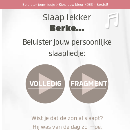
Ga
Beluister jouw liedje > Kies jouw kleur KOES > Bestel!
Open
Close
naar
Slaap lekker
hoofdinhoud
mobile
mobile
Berke...
menu
menu
Beluister jouw persoonlijke
slaapliedje:
VOLLEDIG
FRAGMENT
Wist je dat de zon al slaapt?
Hij was van de dag zo moe.