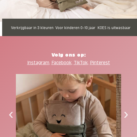
Verkrijgbaar in 3 kleuren
Voor kinderen 0-10 jaar
KOES is uitwasbaar
Volg ons op:
Instagram
,
Facebook
,
TikTok
,
Pinterest
‹
›