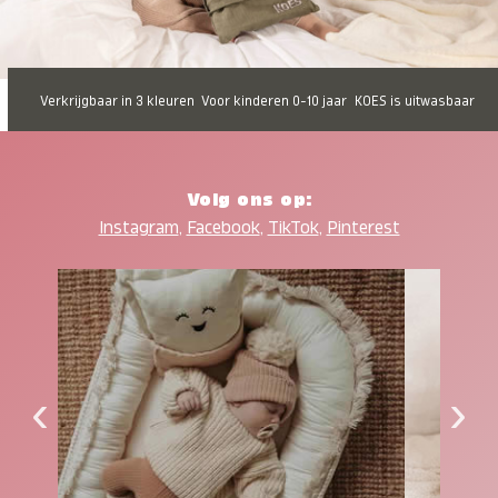
Verkrijgbaar in 3 kleuren
Voor kinderen 0-10 jaar
KOES is uitwasbaar
Volg ons op:
Instagram
,
Facebook
,
TikTok
,
Pinterest
‹
›