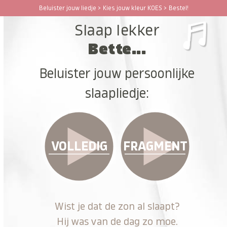
Ga
Beluister jouw liedje > Kies jouw kleur KOES > Bestel!
Open
Close
naar
Slaap lekker
hoofdinhoud
mobile
mobile
Bette...
menu
menu
Beluister jouw persoonlijke
slaapliedje:
VOLLEDIG
FRAGMENT
Wist je dat de zon al slaapt?
Hij was van de dag zo moe.