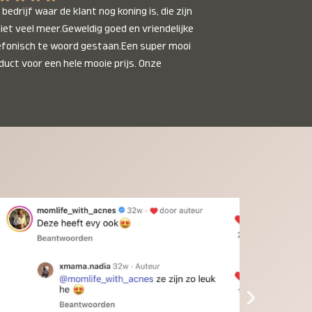
bedrijf waar de klant nog koning is, die zijn 
niet veel meer.Geweldig goed en vriendelijke 
efonisch te woord gestaan.Een super mooi 
duct voor een hele mooie prijs. Onze 
inkinderen zijn er helemaal verliefd op en 
t alleen de kleinkinderen maar iedereen die 
 ziet is er weg van. Een van onze 
inkinderen kan na 1 week al niet meer 
der en slaapt er heerlijk mee.Heel mooi 
duct, een bedrijf die de afspraken na komt, 
ben er blij mee en zeg tegen mensen die nog 
jfelen gewoon doen, het is het waard.
›