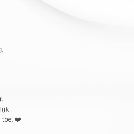
g,
r.
lijk
toe. ❤️