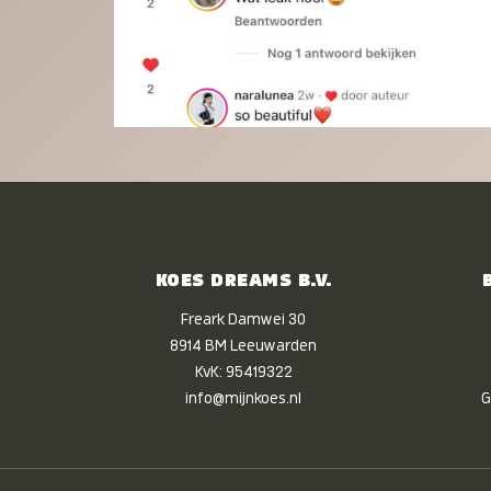
KOES DREAMS B.V.
Freark Damwei 30
8914 BM Leeuwarden
KvK: 95419322
info@mijnkoes.nl
G