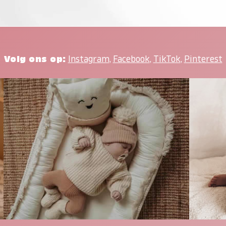
Volg ons op:
Instagram
,
Facebook
,
TikTok
,
Pinterest