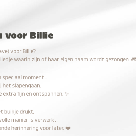
 voor Billie
e) voor Billie?
 liedje waarin zijn of haar eigen naam wordt gezongen.

n speciaal moment …
j het slapengaan.
e extra fijn en ontspannen.
✨
t buikje drukt,
volle manier is verwerkt.
nde herinnering voor later.
❤️