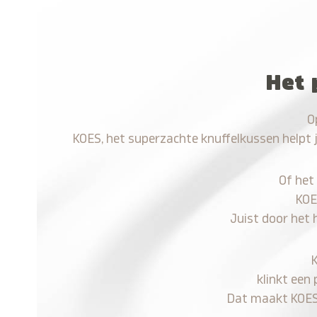
Het 
O
KOES, het superzachte knuffelkussen helpt 
Of het
KOE
Juist door het 
klinkt een 
Dat maakt KOES n