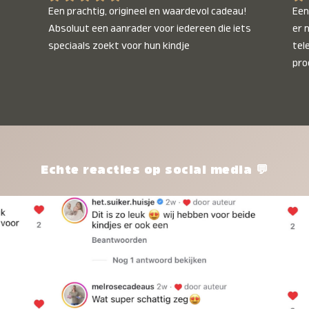
Een prachtig, origineel en waardevol cadeau! 
Een 
Absoluut een aanrader voor iedereen die iets 
er 
speciaals zoekt voor hun kindje
tel
pro
kle
nie
het
kle
zon
pro
Echte reacties op social media 💬
ik 
twi