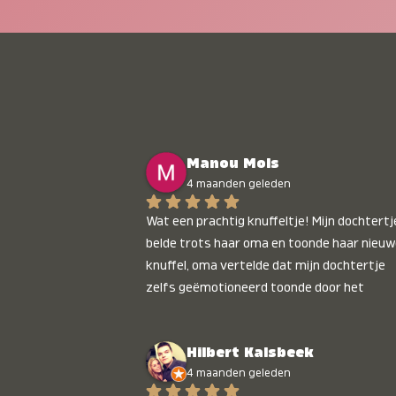
Manou Mols
4 maanden geleden
Wat een prachtig knuffeltje! Mijn dochtertje
belde trots haar oma en toonde haar nieuw
knuffel, oma vertelde dat mijn dochtertje 
zelfs geëmotioneerd toonde door het 
gepersonaliseerde liedje. Aanrader 💛
Hilbert Kalsbeek
4 maanden geleden