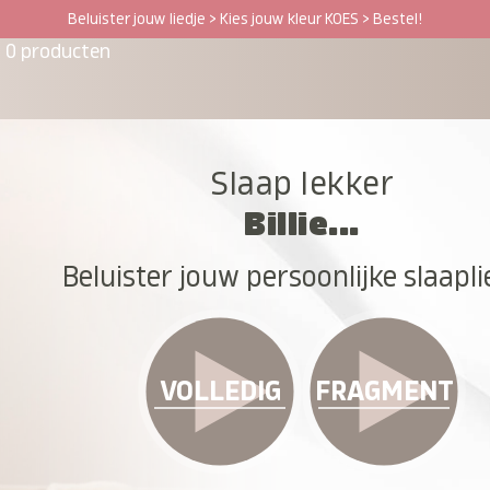
Beluister jouw liedje > Kies jouw kleur KOES > Bestel!
0 producten
Slaap lekker
Billie...
Beluister jouw persoonlijke slaapli
VOLLEDIG
FRAGMENT