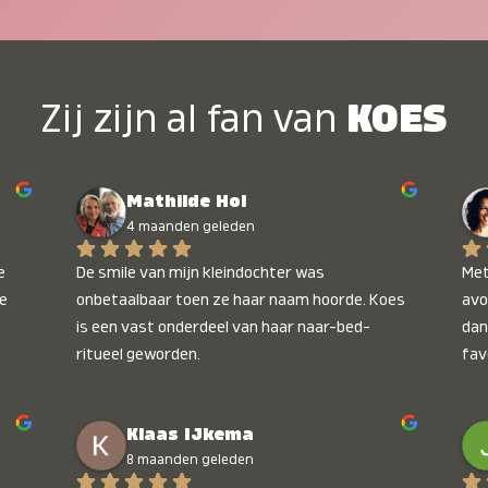
Zij zijn al fan van
KOES
Mathilde Hol
4 maanden geleden
 
De smile van mijn kleindochter was 
Met
e 
onbetaalbaar toen ze haar naam hoorde. Koes 
avo
is een vast onderdeel van haar naar-bed-
dan
ritueel geworden.
fav
wee
kop
Klaas IJkema
onb
8 maanden geleden