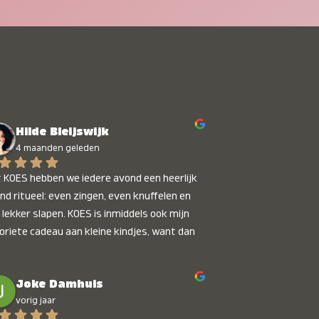
Hilde Bleijswijk
4 maanden geleden
 KOES hebben we iedere avond een heerlijk 
nd ritueel: even zingen, even knuffelen en 
 lekker slapen. KOES is inmiddels ook mijn 
oriete cadeau aan kleine kindjes, want dan 
t je dat je iets unieks geeft. Die stralende 
pies bij het horen van hun naam, die zijn 
Joke Damhuis
etaalbaar :)
vorig jaar