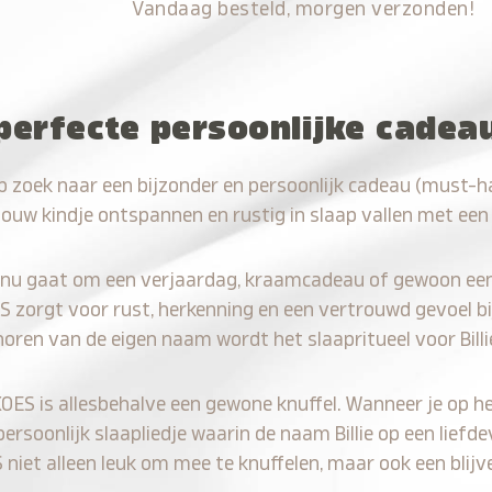
Vandaag besteld, morgen verzonden!
perfecte persoonlijke cadeau
p zoek naar een bijzonder en persoonlijk cadeau (must-hav
jouw kindje ontspannen en rustig in slaap vallen met een
 nu gaat om een verjaardag, kraamcadeau of gewoon ee
S zorgt voor rust, herkenning en een vertrouwd gevoel bi
horen van de eigen naam wordt het slaapritueel voor Billi
KOES is allesbehalve een gewone knuffel. Wanneer je op he
persoonlijk slaapliedje waarin de naam Billie op een liefde
iet alleen leuk om mee te knuffelen, maar ook een blijve