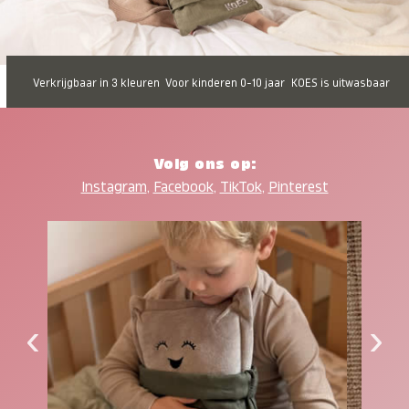
Verkrijgbaar in 3 kleuren
Voor kinderen 0-10 jaar
KOES is uitwasbaar
Volg ons op:
Instagram
,
Facebook
,
TikTok
,
Pinterest
‹
›