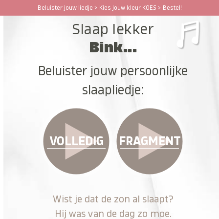
Ga
Beluister jouw liedje > Kies jouw kleur KOES > Bestel!
Open
Close
naar
Slaap lekker
hoofdinhoud
mobile
mobile
Bink...
menu
menu
Beluister jouw persoonlijke
slaapliedje:
VOLLEDIG
FRAGMENT
Wist je dat de zon al slaapt?
Hij was van de dag zo moe.