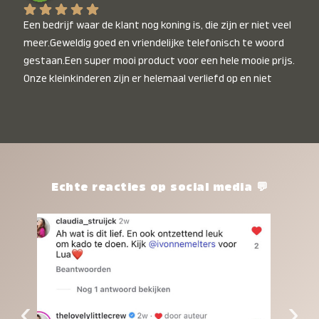
Een bedrijf waar de klant nog koning is, die zijn er niet veel 
meer.Geweldig goed en vriendelijke telefonisch te woord 
gestaan.Een super mooi product voor een hele mooie prijs. 
Onze kleinkinderen zijn er helemaal verliefd op en niet 
alleen de kleinkinderen maar iedereen die het ziet is er 
weg van. Een van onze kleinkinderen kan na 1 week al niet 
meer zonder en slaapt er heerlijk mee.Heel mooi product, 
een bedrijf die de afspraken na komt, ik ben er blij mee en 
zeg tegen mensen die nog twijfelen gewoon doen, het is 
het waard.
Echte reacties op social media 💬
‹
›