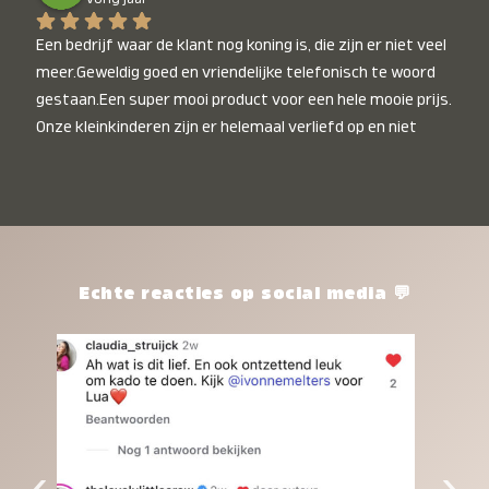
Een bedrijf waar de klant nog koning is, die zijn er niet veel 
meer.Geweldig goed en vriendelijke telefonisch te woord 
gestaan.Een super mooi product voor een hele mooie prijs. 
Onze kleinkinderen zijn er helemaal verliefd op en niet 
alleen de kleinkinderen maar iedereen die het ziet is er 
weg van. Een van onze kleinkinderen kan na 1 week al niet 
meer zonder en slaapt er heerlijk mee.Heel mooi product, 
een bedrijf die de afspraken na komt, ik ben er blij mee en 
zeg tegen mensen die nog twijfelen gewoon doen, het is 
het waard.
Echte reacties op social media 💬
‹
›