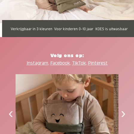
Verkrijgbaar in 3 kleuren
Voor kinderen 0-10 jaar
KOES is uitwasbaar
Volg ons op:
Instagram
,
Facebook
,
TikTok
,
Pinterest
‹
›