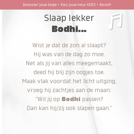
Ga
Beluister jouw liedje > Kies jouw kleur KOES > Bestel!
Open
Close
naar
Slaap lekker
hoofdinhoud
mobile
mobile
Bodhi...
menu
menu
Wist je dat de zon al slaapt?
Hij was van de dag zo moe.
Net als jij van alles meegemaakt,
deed hij blij zijn oogjes toe.
Maak vlak voordat het licht uitging,
vroeg hij zachtjes aan de maan:
“Wil jij op
Bodhi
passen?
Dan kan hij/zij ook slapen gaan.”