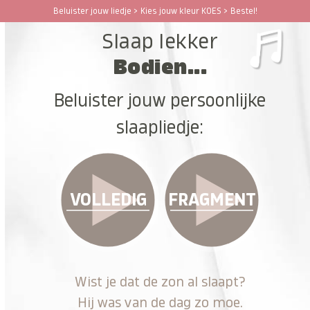
Ga
Beluister jouw liedje > Kies jouw kleur KOES > Bestel!
Open
Close
naar
Slaap lekker
hoofdinhoud
mobile
mobile
Bodien...
menu
menu
Beluister jouw persoonlijke
slaapliedje:
VOLLEDIG
FRAGMENT
Wist je dat de zon al slaapt?
Hij was van de dag zo moe.