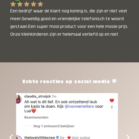
Een bedrijf waar de klant nog koning is, die zijn er niet veel 
meer.Geweldig goed en vriendelijke telefonisch te woord 
gestaan.Een super mooi product voor een hele mooie prijs. 
Onze kleinkinderen zijn er helemaal verliefd op en niet 
alleen de kleinkinderen maar iedereen die het ziet is er 
weg van. Een van onze kleinkinderen kan na 1 week al niet 
meer zonder en slaapt er heerlijk mee.Heel mooi product, 
een bedrijf die de afspraken na komt, ik ben er blij mee en 
zeg tegen mensen die nog twijfelen gewoon doen, het is 
het waard.
Echte reacties op social media 💬
‹
›