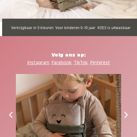
Verkrijgbaar in 3 kleuren
Voor kinderen 0-10 jaar
KOES is uitwasbaar
Volg ons op:
Instagram
,
Facebook
,
TikTok
,
Pinterest
‹
›