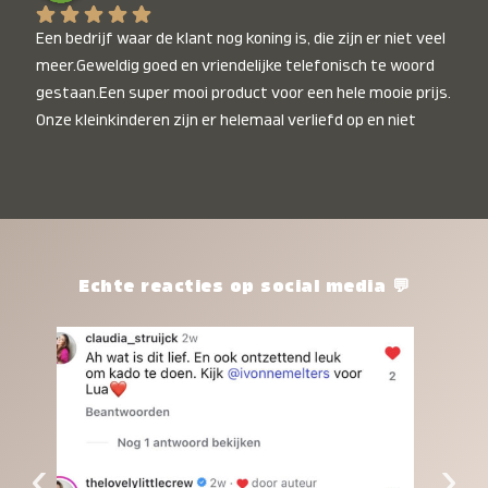
Een bedrijf waar de klant nog koning is, die zijn er niet veel 
meer.Geweldig goed en vriendelijke telefonisch te woord 
gestaan.Een super mooi product voor een hele mooie prijs. 
Onze kleinkinderen zijn er helemaal verliefd op en niet 
alleen de kleinkinderen maar iedereen die het ziet is er 
weg van. Een van onze kleinkinderen kan na 1 week al niet 
meer zonder en slaapt er heerlijk mee.Heel mooi product, 
een bedrijf die de afspraken na komt, ik ben er blij mee en 
zeg tegen mensen die nog twijfelen gewoon doen, het is 
het waard.
Echte reacties op social media 💬
‹
›