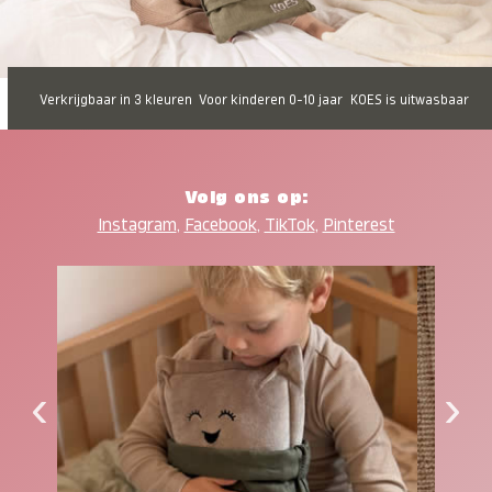
Verkrijgbaar in 3 kleuren
Voor kinderen 0-10 jaar
KOES is uitwasbaar
Volg ons op:
Instagram
,
Facebook
,
TikTok
,
Pinterest
‹
›