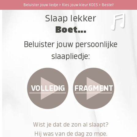
Ga
Beluister jouw liedje > Kies jouw kleur KOES > Bestel!
Open
Close
naar
Slaap lekker
hoofdinhoud
mobile
mobile
Boet...
menu
menu
Beluister jouw persoonlijke
slaapliedje:
VOLLEDIG
FRAGMENT
Wist je dat de zon al slaapt?
Hij was van de dag zo moe.