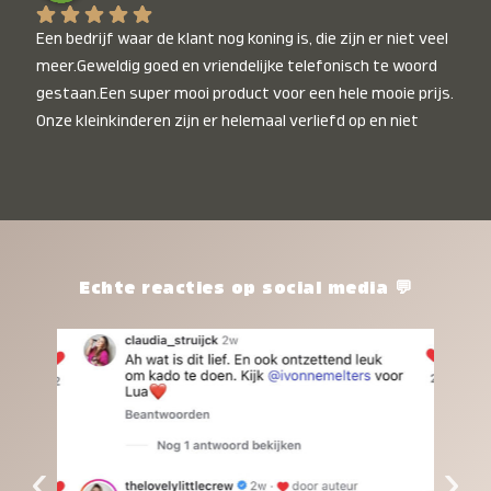
Een bedrijf waar de klant nog koning is, die zijn er niet veel 
meer.Geweldig goed en vriendelijke telefonisch te woord 
gestaan.Een super mooi product voor een hele mooie prijs. 
Onze kleinkinderen zijn er helemaal verliefd op en niet 
alleen de kleinkinderen maar iedereen die het ziet is er 
weg van. Een van onze kleinkinderen kan na 1 week al niet 
meer zonder en slaapt er heerlijk mee.Heel mooi product, 
een bedrijf die de afspraken na komt, ik ben er blij mee en 
zeg tegen mensen die nog twijfelen gewoon doen, het is 
het waard.
Echte reacties op social media 💬
‹
›