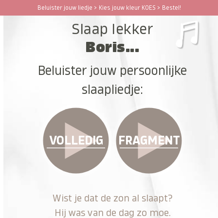
Ga
Beluister jouw liedje > Kies jouw kleur KOES > Bestel!
Open
Close
naar
Slaap lekker
hoofdinhoud
mobile
mobile
Boris...
menu
menu
Beluister jouw persoonlijke
slaapliedje:
VOLLEDIG
FRAGMENT
Wist je dat de zon al slaapt?
Hij was van de dag zo moe.