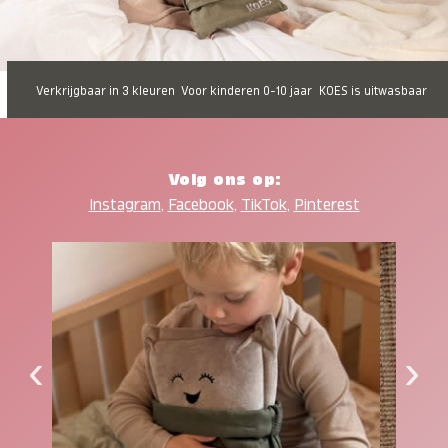
Verkrijgbaar in 3 kleuren
Voor kinderen 0-10 jaar
KOES is uitwasbaar
Volg ons op:
Instagram
,
Facebook
,
TikTok
,
Pinterest
‹
›