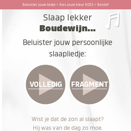
Ga
Beluister jouw liedje > Kies jouw kleur KOES > Bestel!
Open
Close
naar
Slaap lekker
hoofdinhoud
mobile
mobile
Boudewijn...
menu
menu
Beluister jouw persoonlijke
slaapliedje:
VOLLEDIG
FRAGMENT
Wist je dat de zon al slaapt?
Hij was van de dag zo moe.