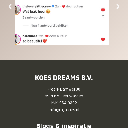
‹
›
KOES DREAMS B.V.
Freark Damwei 30
8914 BM Leeuwarden
KvK: 95419322
info@mijnkoes.nl
Blogs & inspiratie