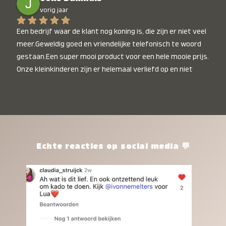
vorig jaar
Een bedrijf waar de klant nog koning is, die zijn er niet veel 
meer.Geweldig goed en vriendelijke telefonisch te woord 
gestaan.Een super mooi product voor een hele mooie prijs. 
Onze kleinkinderen zijn er helemaal verliefd op en niet 
alleen de kleinkinderen maar iedereen die het ziet is er 
weg van. Een van onze kleinkinderen kan na 1 week al niet 
meer zonder en slaapt er heerlijk mee.Heel mooi product, 
een bedrijf die de afspraken na komt, ik ben er blij mee en 
zeg tegen mensen die nog twijfelen gewoon doen, het is 
het waard.
Echte reacties op social media 💬