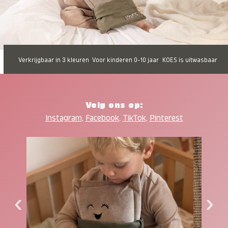
Verkrijgbaar in 3 kleuren
Voor kinderen 0-10 jaar
KOES is uitwasbaar
Volg ons op:
Instagram
,
Facebook
,
TikTok
,
Pinterest
‹
›