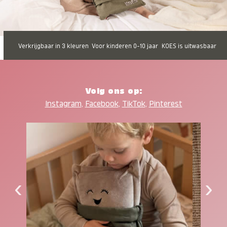
Verkrijgbaar in 3 kleuren
Voor kinderen 0-10 jaar
KOES is uitwasbaar
Volg ons op:
Instagram
,
Facebook
,
TikTok
,
Pinterest
‹
›