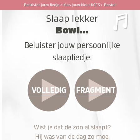
Ga
Beluister jouw liedje > Kies jouw kleur KOES > Bestel!
Open
Close
naar
Slaap lekker
hoofdinhoud
mobile
mobile
Bowi...
menu
menu
Beluister jouw persoonlijke
slaapliedje:
VOLLEDIG
FRAGMENT
Wist je dat de zon al slaapt?
Hij was van de dag zo moe.