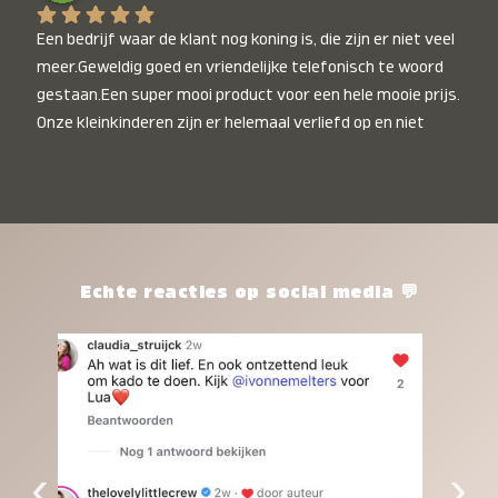
Een bedrijf waar de klant nog koning is, die zijn er niet veel 
meer.Geweldig goed en vriendelijke telefonisch te woord 
gestaan.Een super mooi product voor een hele mooie prijs. 
Onze kleinkinderen zijn er helemaal verliefd op en niet 
alleen de kleinkinderen maar iedereen die het ziet is er 
weg van. Een van onze kleinkinderen kan na 1 week al niet 
meer zonder en slaapt er heerlijk mee.Heel mooi product, 
een bedrijf die de afspraken na komt, ik ben er blij mee en 
zeg tegen mensen die nog twijfelen gewoon doen, het is 
het waard.
Echte reacties op social media 💬
‹
›