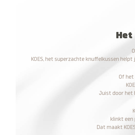
Het
O
KOES, het superzachte knuffelkussen helpt 
Of het
KOE
Juist door het
klinkt een
Dat maakt KOES n