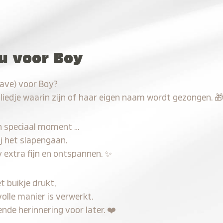
au voor Boy
have) voor Boy?
 liedje waarin zijn of haar eigen naam wordt gezongen.

n speciaal moment …
j het slapengaan.
 extra fijn en ontspannen.
✨
t buikje drukt,
olle manier is verwerkt.
nde herinnering voor later.
❤️