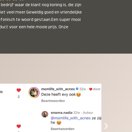
bedrijf waar de klant nog koning is, die zijn 
niet veel meer.Geweldig goed en vriendelijke 
efonisch te woord gestaan.Een super mooi 
duct voor een hele mooie prijs. Onze 
inkinderen zijn er helemaal verliefd op en 
t alleen de kleinkinderen maar iedereen die 
 ziet is er weg van. Een van onze 
inkinderen kan na 1 week al niet meer 
der en slaapt er heerlijk mee.Heel mooi 
duct, een bedrijf die de afspraken na komt, 
ben er blij mee en zeg tegen mensen die nog 
jfelen gewoon doen, het is het waard.
›