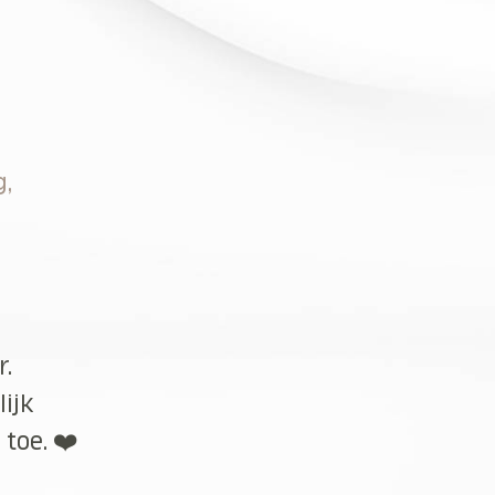
g,
r.
lijk
toe. ❤️