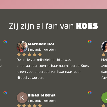
Zij zijn al fan van
KOES
Mathilde Hol
3 maanden geleden
 
De smile van mijn kleindochter was 
Met
e 
onbetaalbaar toen ze haar naam hoorde. Koes 
avo
is een vast onderdeel van haar naar-bed-
dan
ritueel geworden.
fav
wee
kop
Klaas IJkema
onb
8 maanden geleden