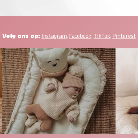
Volg ons op:
Instagram
,
Facebook
,
TikTok
,
Pinterest