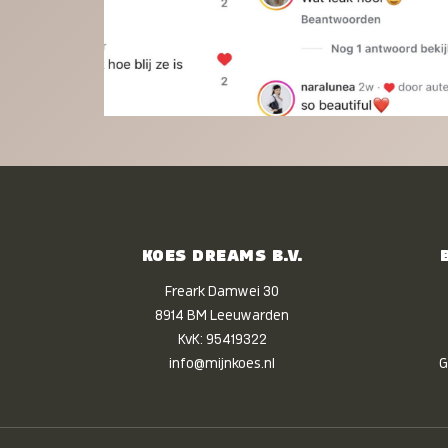
KOES DREAMS B.V.
Freark Damwei 30
8914 BM Leeuwarden
KvK: 95419322
info@mijnkoes.nl
G