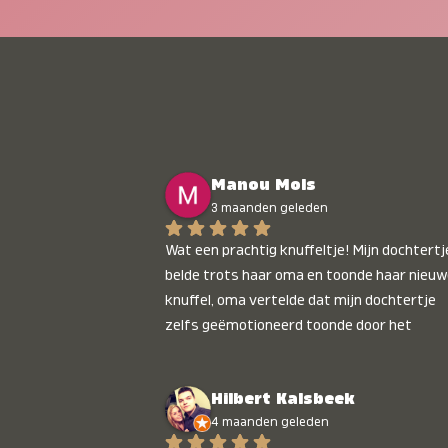
Manou Mols
3 maanden geleden
Wat een prachtig knuffeltje! Mijn dochtertje
belde trots haar oma en toonde haar nieuw
knuffel, oma vertelde dat mijn dochtertje 
zelfs geëmotioneerd toonde door het 
gepersonaliseerde liedje. Aanrader 💛
Hilbert Kalsbeek
4 maanden geleden