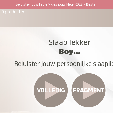
Beluister jouw liedje > Kies jouw kleur KOES > Bestel!
0 producten
Slaap lekker
Boy...
Beluister jouw persoonlijke slaapli
VOLLEDIG
FRAGMENT