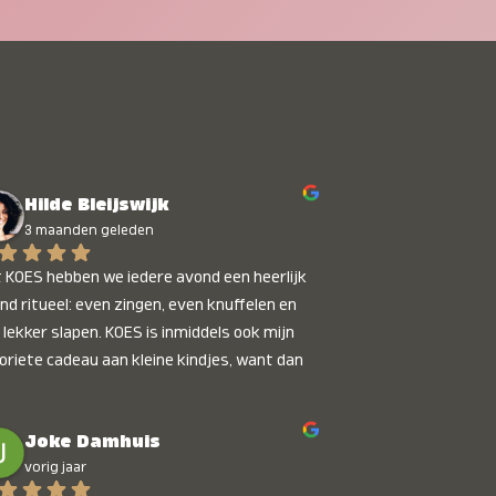
Hilde Bleijswijk
3 maanden geleden
 KOES hebben we iedere avond een heerlijk 
nd ritueel: even zingen, even knuffelen en 
 lekker slapen. KOES is inmiddels ook mijn 
oriete cadeau aan kleine kindjes, want dan 
t je dat je iets unieks geeft. Die stralende 
pies bij het horen van hun naam, die zijn 
Joke Damhuis
etaalbaar :)
vorig jaar