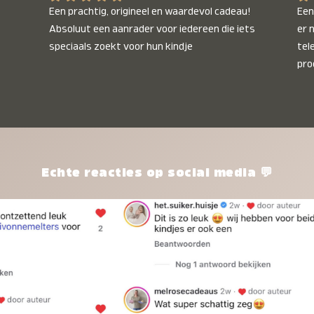
Een prachtig, origineel en waardevol cadeau! 
Een 
Absoluut een aanrader voor iedereen die iets 
er 
speciaals zoekt voor hun kindje
tel
pro
kle
nie
het
kle
zon
pro
Echte reacties op social media 💬
ik 
twi