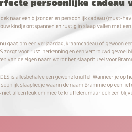
rfecte persoonlijke cadeau
zoek naar een bijzonder en persoonlijk cadeau (must-ha
jouw kindje ontspannen en rustig in slaap vallen met een
 nu gaat om een verjaardag, kraamcadeau of gewoon ee
S zorgt voor rust, herkenning en een vertrouwd gevoel bi
ren van de eigen naam wordt het slaapritueel voor Bram
KOES is allesbehalve een gewone knuffel. Wanneer je op he
rsoonlijk slaapliedje waarin de naam Brammie op een lief
iet alleen leuk om mee te knuffelen, maar ook een blijve