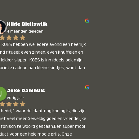
Hilde Bleijswijk
4 maanden geleden
 KOES hebben we iedere avond een heerlijk 
nd ritueel: even zingen, even knuffelen en 
 lekker slapen. KOES is inmiddels ook mijn 
oriete cadeau aan kleine kindjes, want dan 
t je dat je iets unieks geeft. Die stralende 
pies bij het horen van hun naam, die zijn 
Joke Damhuis
etaalbaar :)
vorig jaar
bedrijf waar de klant nog koning is, die zijn 
niet veel meer.Geweldig goed en vriendelijke 
efonisch te woord gestaan.Een super mooi 
duct voor een hele mooie prijs. Onze 