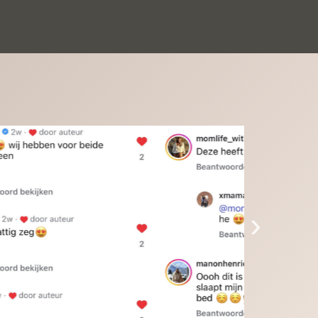
inkinderen zijn er helemaal verliefd op en 
t alleen de kleinkinderen maar iedereen die 
 ziet is er weg van. Een van onze 
inkinderen kan na 1 week al niet meer 
der en slaapt er heerlijk mee.Heel mooi 
duct, een bedrijf die de afspraken na komt, 
ben er blij mee en zeg tegen mensen die nog 
jfelen gewoon doen, het is het waard.
›