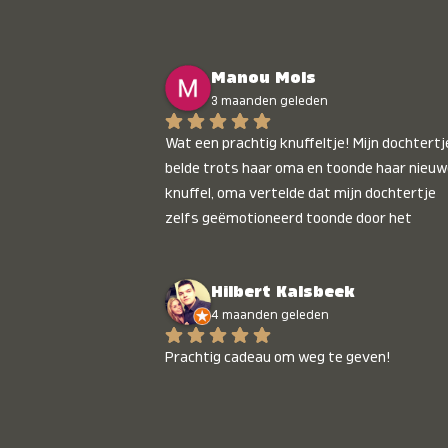
Manou Mols
3 maanden geleden
Wat een prachtig knuffeltje! Mijn dochtertje
belde trots haar oma en toonde haar nieuw
knuffel, oma vertelde dat mijn dochtertje 
zelfs geëmotioneerd toonde door het 
gepersonaliseerde liedje. Aanrader 💛
Hilbert Kalsbeek
4 maanden geleden
Prachtig cadeau om weg te geven!