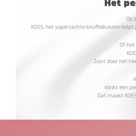
Het pe
Op 
KOES, het superzachte knuffelkussen helpt 
Of het
KOE
Juist door het ho
klinkt een pe
Dat maakt KOES n