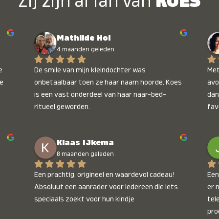
Zij zijn al fan van
KOES
Mathilde Hol
4 maanden geleden
 
De smile van mijn kleindochter was 
Met
e 
onbetaalbaar toen ze haar naam hoorde. Koes 
avo
is een vast onderdeel van haar naar-bed-
dan
ritueel geworden.
fav
wee
kop
Klaas IJkema
onb
8 maanden geleden
Een prachtig, origineel en waardevol cadeau! 
Een 
Absoluut een aanrader voor iedereen die iets 
er 
speciaals zoekt voor hun kindje
tel
pro