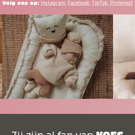
Volg ons op:
Instagram
,
Facebook
,
TikTok
,
Pinterest