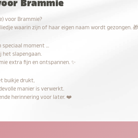
 voor Brammie
ve) voor Brammie?
 liedje waarin zijn of haar eigen naam wordt gezongen.

n speciaal moment …
j het slapengaan.
mie extra fijn en ontspannen.
✨
t buikje drukt,
devolle manier is verwerkt.
nde herinnering voor later.
❤️