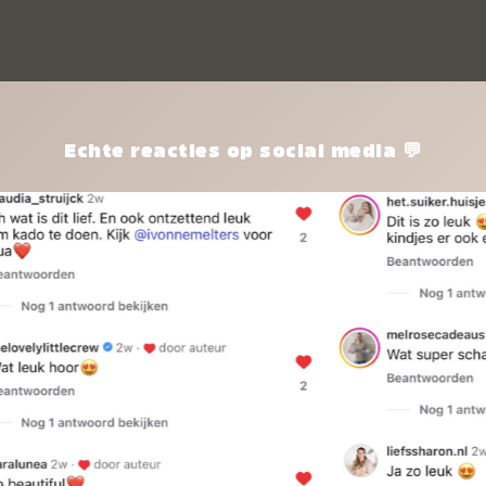
kle
nie
het
kle
zon
pro
Echte reacties op social media 💬
ik 
twi