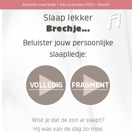
Ga
Beluister jouw liedje > Kies jouw kleur KOES > Bestel!
Open
Close
naar
Slaap lekker
hoofdinhoud
mobile
mobile
Brechje...
menu
menu
Beluister jouw persoonlijke
slaapliedje:
VOLLEDIG
FRAGMENT
Wist je dat de zon al slaapt?
Hij was van de dag zo moe.