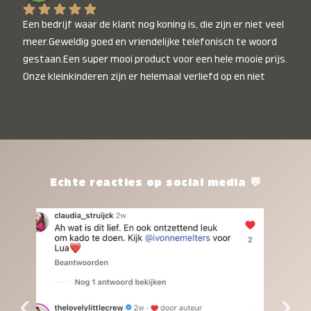
Een bedrijf waar de klant nog koning is, die zijn er niet veel 
meer.Geweldig goed en vriendelijke telefonisch te woord 
gestaan.Een super mooi product voor een hele mooie prijs. 
Onze kleinkinderen zijn er helemaal verliefd op en niet 
alleen de kleinkinderen maar iedereen die het ziet is er 
weg van. Een van onze kleinkinderen kan na 1 week al niet 
meer zonder en slaapt er heerlijk mee.Heel mooi product, 
een bedrijf die de afspraken na komt, ik ben er blij mee en 
zeg tegen mensen die nog twijfelen gewoon doen, het is 
het waard.
Echte reacties op social media 💬
‹
›