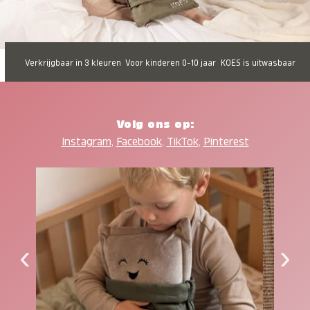
Verkrijgbaar in 3 kleuren
Voor kinderen 0-10 jaar
KOES is uitwasbaar
Volg ons op:
Instagram
,
Facebook
,
TikTok
,
Pinterest
‹
›