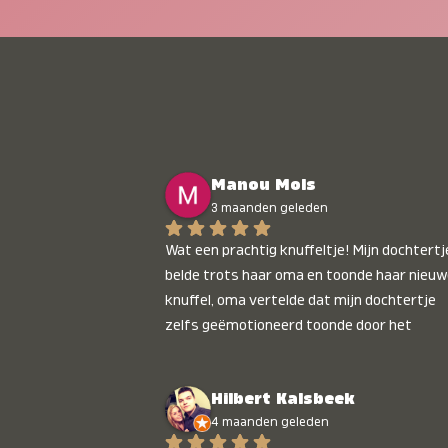
Manou Mols
3 maanden geleden
Wat een prachtig knuffeltje! Mijn dochtertje
belde trots haar oma en toonde haar nieuw
knuffel, oma vertelde dat mijn dochtertje 
zelfs geëmotioneerd toonde door het 
gepersonaliseerde liedje. Aanrader 💛
Hilbert Kalsbeek
4 maanden geleden