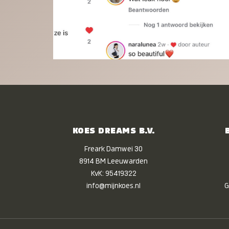
KOES DREAMS B.V.
Freark Damwei 30
8914 BM Leeuwarden
KvK: 95419322
info@mijnkoes.nl
G