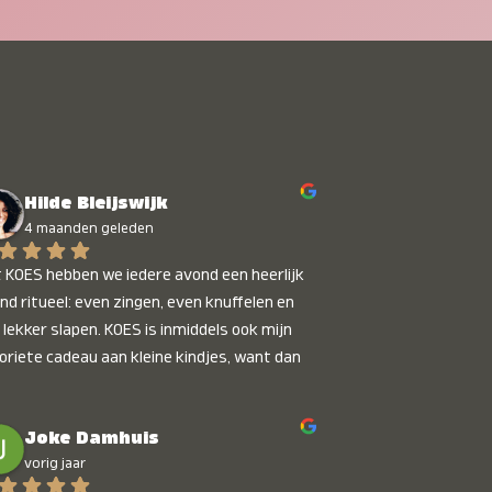
Hilde Bleijswijk
4 maanden geleden
 KOES hebben we iedere avond een heerlijk 
nd ritueel: even zingen, even knuffelen en 
 lekker slapen. KOES is inmiddels ook mijn 
oriete cadeau aan kleine kindjes, want dan 
t je dat je iets unieks geeft. Die stralende 
pies bij het horen van hun naam, die zijn 
Joke Damhuis
etaalbaar :)
vorig jaar