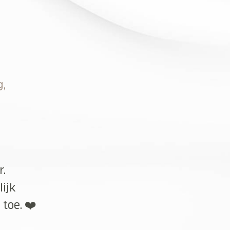
g,
r.
lijk
toe. ❤️