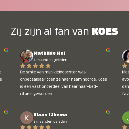
Zij zijn al fan van
KOES
Mathilde Hol
4 maanden geleden
 
De smile van mijn kleindochter was 
Met
e 
onbetaalbaar toen ze haar naam hoorde. Koes 
avo
is een vast onderdeel van haar naar-bed-
dan
ritueel geworden.
fav
wee
kop
Klaas IJkema
onb
8 maanden geleden