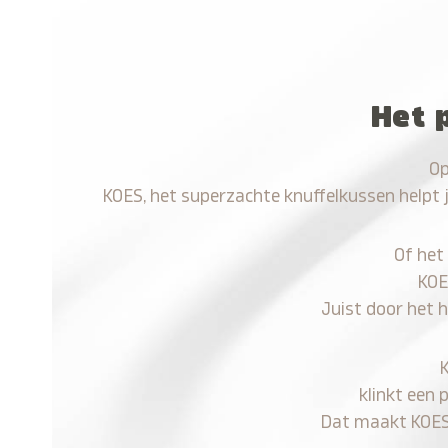
Het 
Op
KOES, het superzachte knuffelkussen helpt 
Of het
KOE
Juist door het 
klinkt een 
Dat maakt KOES n