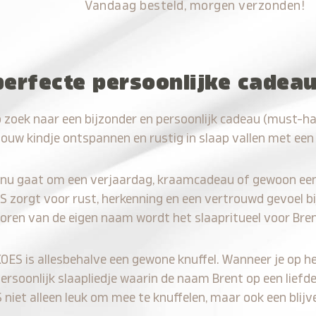
Vandaag besteld, morgen verzonden!
perfecte persoonlijke cadea
 zoek naar een bijzonder en persoonlijk cadeau (must-h
jouw kindje ontspannen en rustig in slaap vallen met een
 nu gaat om een verjaardag, kraamcadeau of gewoon ee
S zorgt voor rust, herkenning en een vertrouwd gevoel bi
horen van de eigen naam wordt het slaapritueel voor Bren
KOES is allesbehalve een gewone knuffel. Wanneer je op he
persoonlijk slaapliedje waarin de naam Brent op een liefde
iet alleen leuk om mee te knuffelen, maar ook een blijve