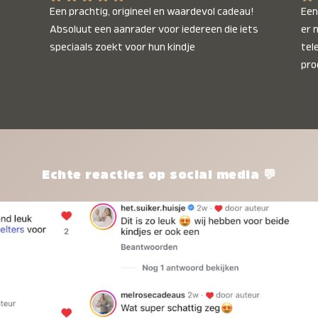
Een prachtig, origineel en waardevol cadeau! 
Een 
Absoluut een aanrader voor iedereen die iets 
er 
speciaals zoekt voor hun kindje
tel
pro
kle
nie
het
kle
zon
pro
Echte reacties op social media 💬
ik 
twi