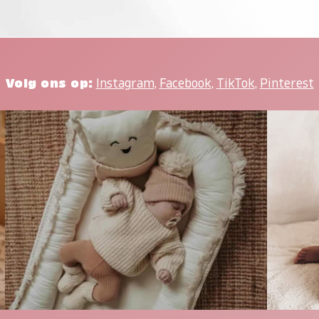
Volg ons op:
Instagram
,
Facebook
,
TikTok
,
Pinterest