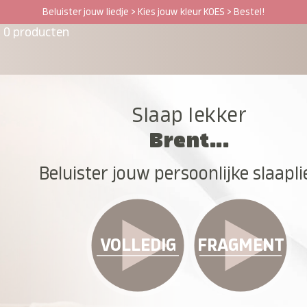
Beluister jouw liedje > Kies jouw kleur KOES > Bestel!
0 producten
Slaap lekker
Brent...
Beluister jouw persoonlijke slaapli
VOLLEDIG
FRAGMENT