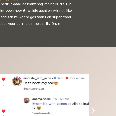
bedrijf waar de klant nog koning is, die zijn 
niet veel meer.Geweldig goed en vriendelijke 
efonisch te woord gestaan.Een super mooi 
duct voor een hele mooie prijs. Onze 
inkinderen zijn er helemaal verliefd op en 
t alleen de kleinkinderen maar iedereen die 
 ziet is er weg van. Een van onze 
inkinderen kan na 1 week al niet meer 
der en slaapt er heerlijk mee.Heel mooi 
duct, een bedrijf die de afspraken na komt, 
ben er blij mee en zeg tegen mensen die nog 
jfelen gewoon doen, het is het waard.
›