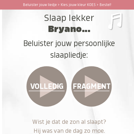
Ga
Beluister jouw liedje > Kies jouw kleur KOES > Bestel!
Open
Close
naar
Slaap lekker
hoofdinhoud
mobile
mobile
Bryano...
menu
menu
Beluister jouw persoonlijke
slaapliedje:
VOLLEDIG
FRAGMENT
Wist je dat de zon al slaapt?
Hij was van de dag zo moe.