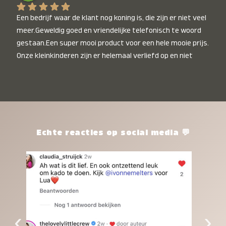
Een bedrijf waar de klant nog koning is, die zijn er niet veel 
meer.Geweldig goed en vriendelijke telefonisch te woord 
gestaan.Een super mooi product voor een hele mooie prijs. 
Onze kleinkinderen zijn er helemaal verliefd op en niet 
alleen de kleinkinderen maar iedereen die het ziet is er 
weg van. Een van onze kleinkinderen kan na 1 week al niet 
meer zonder en slaapt er heerlijk mee.Heel mooi product, 
een bedrijf die de afspraken na komt, ik ben er blij mee en 
zeg tegen mensen die nog twijfelen gewoon doen, het is 
het waard.
Echte reacties op social media 💬
‹
›