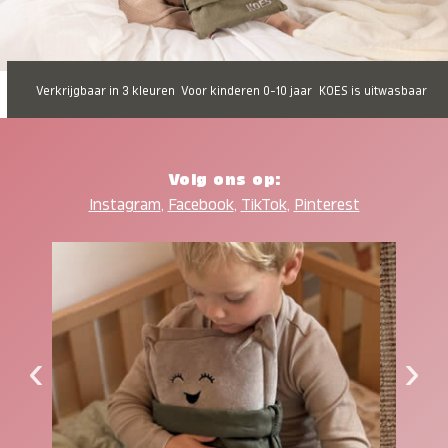
Verkrijgbaar in 3 kleuren
Voor kinderen 0-10 jaar
KOES is uitwasbaar
Volg ons op:
Instagram
,
Facebook
,
TikTok
,
Pinterest
‹
›