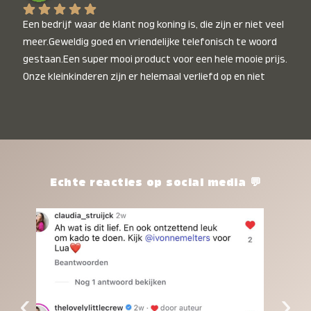
Een bedrijf waar de klant nog koning is, die zijn er niet veel 
meer.Geweldig goed en vriendelijke telefonisch te woord 
gestaan.Een super mooi product voor een hele mooie prijs. 
Onze kleinkinderen zijn er helemaal verliefd op en niet 
alleen de kleinkinderen maar iedereen die het ziet is er 
weg van. Een van onze kleinkinderen kan na 1 week al niet 
meer zonder en slaapt er heerlijk mee.Heel mooi product, 
een bedrijf die de afspraken na komt, ik ben er blij mee en 
zeg tegen mensen die nog twijfelen gewoon doen, het is 
het waard.
Echte reacties op social media 💬
‹
›