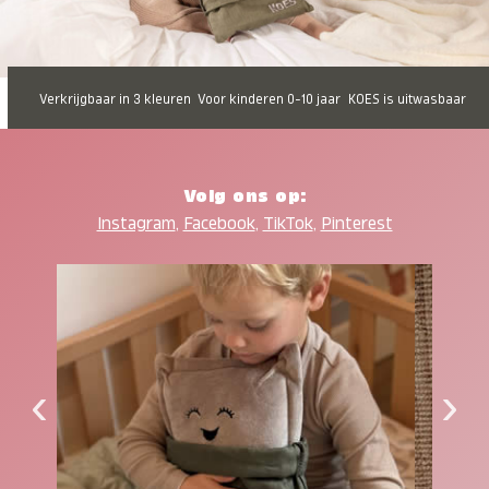
Verkrijgbaar in 3 kleuren
Voor kinderen 0-10 jaar
KOES is uitwasbaar
Volg ons op:
Instagram
,
Facebook
,
TikTok
,
Pinterest
‹
›