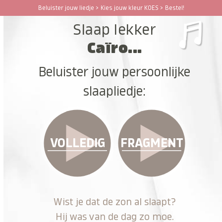
Ga
Beluister jouw liedje > Kies jouw kleur KOES > Bestel!
Open
Close
naar
Slaap lekker
hoofdinhoud
mobile
mobile
Caïro...
menu
menu
Beluister jouw persoonlijke
slaapliedje:
VOLLEDIG
FRAGMENT
Wist je dat de zon al slaapt?
Hij was van de dag zo moe.