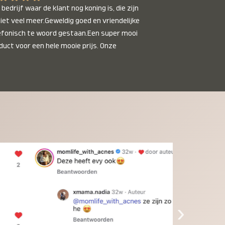
bedrijf waar de klant nog koning is, die zijn 
niet veel meer.Geweldig goed en vriendelijke 
efonisch te woord gestaan.Een super mooi 
duct voor een hele mooie prijs. Onze 
inkinderen zijn er helemaal verliefd op en 
t alleen de kleinkinderen maar iedereen die 
 ziet is er weg van. Een van onze 
inkinderen kan na 1 week al niet meer 
der en slaapt er heerlijk mee.Heel mooi 
duct, een bedrijf die de afspraken na komt, 
ben er blij mee en zeg tegen mensen die nog 
jfelen gewoon doen, het is het waard.
›