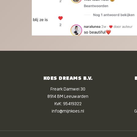
KOES DREAMS B.V.
Freark Damwei 30
8914 BM Leeuwarden
KvK: 95419322
info@mijnkoes.nl
G