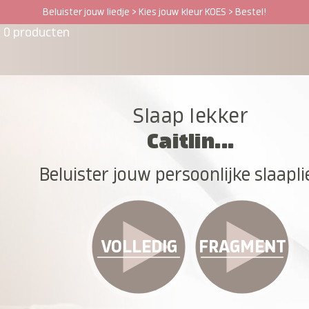
Beluister jouw liedje > Kies jouw kleur KOES > Bestel!
0 producten
Slaap lekker
Caitlin...
Beluister jouw persoonlijke slaapli
VOLLEDIG
FRAGMENT