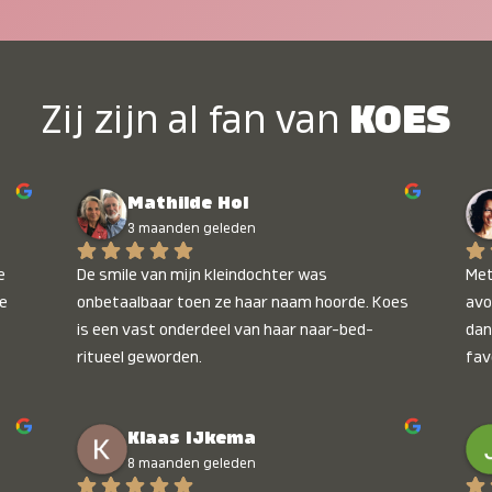
Zij zijn al fan van
KOES
Mathilde Hol
3 maanden geleden
 
De smile van mijn kleindochter was 
Met
e 
onbetaalbaar toen ze haar naam hoorde. Koes 
avo
is een vast onderdeel van haar naar-bed-
dan
ritueel geworden.
fav
wee
kop
Klaas IJkema
onb
8 maanden geleden