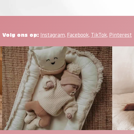
Volg ons op:
Instagram
,
Facebook
,
TikTok
,
Pinterest