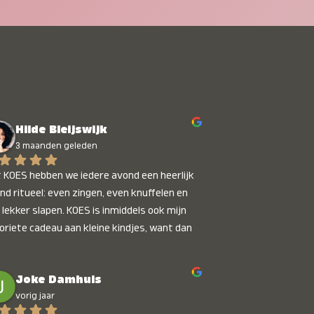
Hilde Bleijswijk
3 maanden geleden
 KOES hebben we iedere avond een heerlijk 
nd ritueel: even zingen, even knuffelen en 
 lekker slapen. KOES is inmiddels ook mijn 
oriete cadeau aan kleine kindjes, want dan 
t je dat je iets unieks geeft. Die stralende 
pies bij het horen van hun naam, die zijn 
Joke Damhuis
etaalbaar :)
vorig jaar