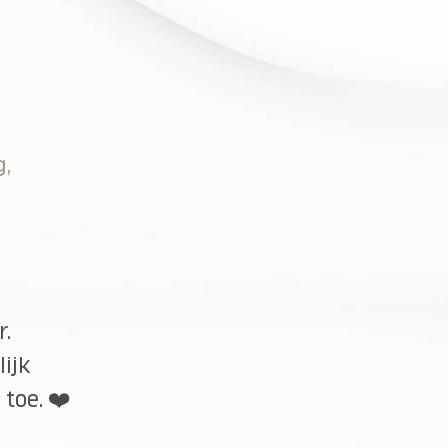
g,
r.
lijk
toe. ❤️