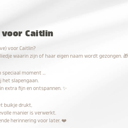
voor Caitlin
e) voor Caitlin?
 liedje waarin zijn of haar eigen naam wordt gezongen.

n speciaal moment …
j het slapengaan.
in extra fijn en ontspannen.
✨
t buikje drukt,
evolle manier is verwerkt.
nde herinnering voor later.
❤️