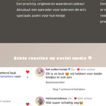
Een prachtig, origineel en waardevol cadeau! 
Een 
Absoluut een aanrader voor iedereen die iets 
er 
speciaals zoekt voor hun kindje
tel
pro
kle
nie
het
kle
zon
pro
Echte reacties op social media 💬
ik 
twi