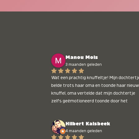
Manou Mols
3 maanden geleden
Wat een prachtig knuffeltje! Mijn dochtertje
belde trots haar oma en toonde haar nieuw
knuffel, oma vertelde dat mijn dochtertje 
zelfs geëmotioneerd toonde door het 
gepersonaliseerde liedje. Aanrader 💛
Hilbert Kalsbeek
4 maanden geleden