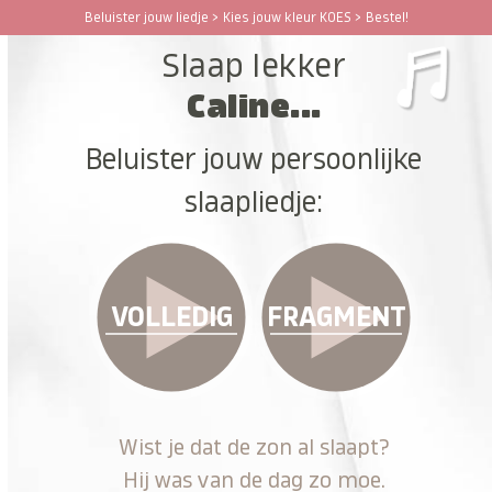
Ga
Beluister jouw liedje > Kies jouw kleur KOES > Bestel!
Open
Close
naar
Slaap lekker
hoofdinhoud
mobile
mobile
Caline...
menu
menu
Beluister jouw persoonlijke
slaapliedje:
VOLLEDIG
FRAGMENT
Wist je dat de zon al slaapt?
Hij was van de dag zo moe.