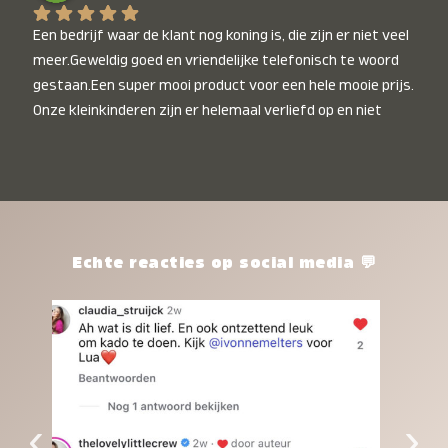
Een bedrijf waar de klant nog koning is, die zijn er niet veel 
meer.Geweldig goed en vriendelijke telefonisch te woord 
gestaan.Een super mooi product voor een hele mooie prijs. 
Onze kleinkinderen zijn er helemaal verliefd op en niet 
alleen de kleinkinderen maar iedereen die het ziet is er 
weg van. Een van onze kleinkinderen kan na 1 week al niet 
meer zonder en slaapt er heerlijk mee.Heel mooi product, 
een bedrijf die de afspraken na komt, ik ben er blij mee en 
zeg tegen mensen die nog twijfelen gewoon doen, het is 
het waard.
Echte reacties op social media 💬
‹
›