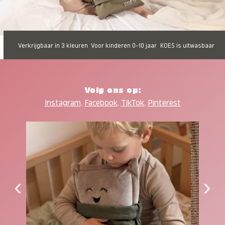
Verkrijgbaar in 3 kleuren
Voor kinderen 0-10 jaar
KOES is uitwasbaar
Volg ons op:
Instagram
,
Facebook
,
TikTok
,
Pinterest
‹
›