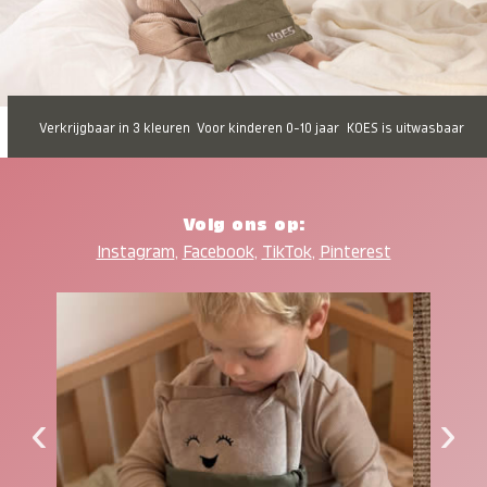
Verkrijgbaar in 3 kleuren
Voor kinderen 0-10 jaar
KOES is uitwasbaar
Volg ons op:
Instagram
,
Facebook
,
TikTok
,
Pinterest
‹
›