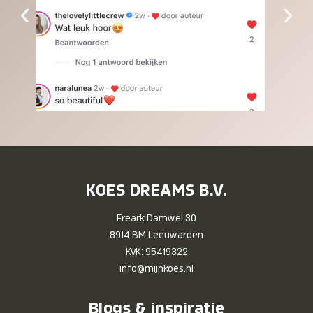
‹
›
KOES DREAMS B.V.
Freark Damwei 30
8914 BM Leeuwarden
KvK: 95419322
info@mijnkoes.nl
Blogs & inspiratie