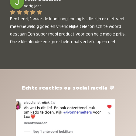
vorig jaar
Een bedrijf waar de klant nog koning is, die zijn er niet veel 
meer.Geweldig goed en vriendelijke telefonisch te woord 
gestaan.Een super mooi product voor een hele mooie prijs. 
Onze kleinkinderen zijn er helemaal verliefd op en niet 
alleen de kleinkinderen maar iedereen die het ziet is er 
weg van. Een van onze kleinkinderen kan na 1 week al niet 
meer zonder en slaapt er heerlijk mee.Heel mooi product, 
een bedrijf die de afspraken na komt, ik ben er blij mee en 
zeg tegen mensen die nog twijfelen gewoon doen, het is 
het waard.
Echte reacties op social media 💬