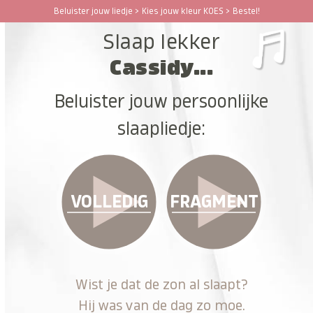
Ga
Beluister jouw liedje > Kies jouw kleur KOES > Bestel!
Open
Close
naar
Slaap lekker
hoofdinhoud
mobile
mobile
Cassidy...
menu
menu
Beluister jouw persoonlijke
slaapliedje:
VOLLEDIG
FRAGMENT
Wist je dat de zon al slaapt?
Hij was van de dag zo moe.