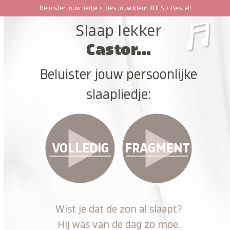
Ga
Beluister jouw liedje > Kies jouw kleur KOES > Bestel!
Open
Close
naar
Slaap lekker
hoofdinhoud
mobile
mobile
Castor...
menu
menu
Beluister jouw persoonlijke
slaapliedje:
VOLLEDIG
FRAGMENT
Wist je dat de zon al slaapt?
Hij was van de dag zo moe.