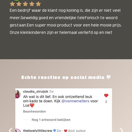
Een bedrijf waar de klant nog koning is, die zijn er niet veel 
meer.Geweldig goed en vriendelijke telefonisch te woord 
gestaan.Een super mooi product voor een hele mooie prijs. 
Onze kleinkinderen zijn er helemaal verliefd op en niet 
alleen de kleinkinderen maar iedereen die het ziet is er 
weg van. Een van onze kleinkinderen kan na 1 week al niet 
meer zonder en slaapt er heerlijk mee.Heel mooi product, 
een bedrijf die de afspraken na komt, ik ben er blij mee en 
zeg tegen mensen die nog twijfelen gewoon doen, het is 
het waard.
Echte reacties op social media 💬
‹
›