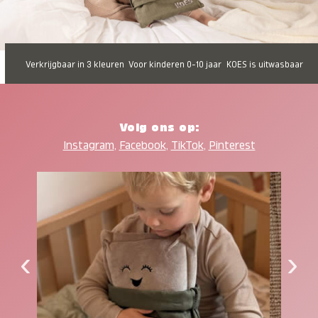
Verkrijgbaar in 3 kleuren
Voor kinderen 0-10 jaar
KOES is uitwasbaar
Volg ons op:
Instagram
,
Facebook
,
TikTok
,
Pinterest
‹
›