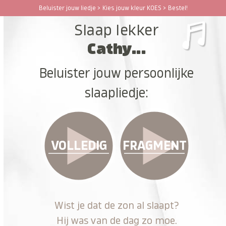
Ga
Beluister jouw liedje > Kies jouw kleur KOES > Bestel!
Open
Close
naar
Slaap lekker
hoofdinhoud
mobile
mobile
Cathy...
menu
menu
Beluister jouw persoonlijke
slaapliedje:
VOLLEDIG
FRAGMENT
Wist je dat de zon al slaapt?
Hij was van de dag zo moe.