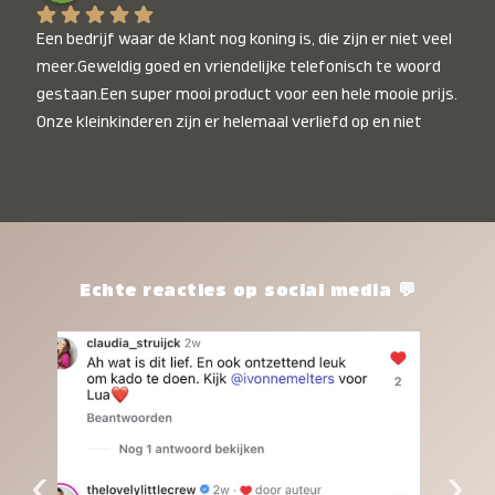
Een bedrijf waar de klant nog koning is, die zijn er niet veel 
meer.Geweldig goed en vriendelijke telefonisch te woord 
gestaan.Een super mooi product voor een hele mooie prijs. 
Onze kleinkinderen zijn er helemaal verliefd op en niet 
alleen de kleinkinderen maar iedereen die het ziet is er 
weg van. Een van onze kleinkinderen kan na 1 week al niet 
meer zonder en slaapt er heerlijk mee.Heel mooi product, 
een bedrijf die de afspraken na komt, ik ben er blij mee en 
zeg tegen mensen die nog twijfelen gewoon doen, het is 
het waard.
Echte reacties op social media 💬
‹
›