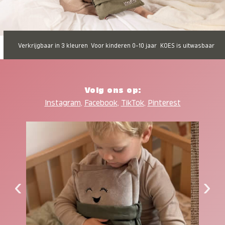
Verkrijgbaar in 3 kleuren
Voor kinderen 0-10 jaar
KOES is uitwasbaar
Volg ons op:
Instagram
,
Facebook
,
TikTok
,
Pinterest
‹
›