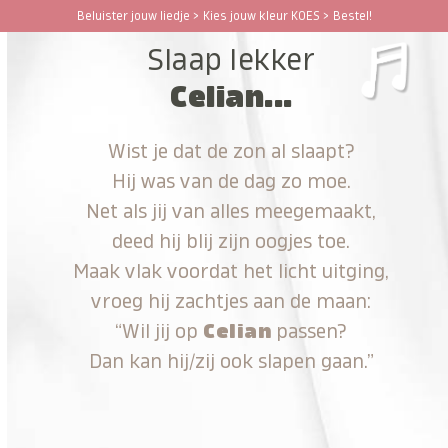
Ga
Beluister jouw liedje > Kies jouw kleur KOES > Bestel!
Open
Close
naar
Slaap lekker
hoofdinhoud
mobile
mobile
Celian...
menu
menu
Wist je dat de zon al slaapt?
Hij was van de dag zo moe.
Net als jij van alles meegemaakt,
deed hij blij zijn oogjes toe.
Maak vlak voordat het licht uitging,
vroeg hij zachtjes aan de maan:
“Wil jij op
Celian
passen?
Dan kan hij/zij ook slapen gaan.”