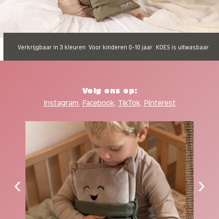
Verkrijgbaar in 3 kleuren
Voor kinderen 0-10 jaar
KOES is uitwasbaar
Volg ons op:
Instagram
,
Facebook
,
TikTok
,
Pinterest
‹
›