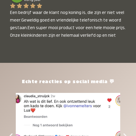
Een bedrijf waar de klant nog koning is, die zijn er niet veel 
meer.Geweldig goed en vriendelijke telefonisch te woord 
gestaan.Een super mooi product voor een hele mooie prijs. 
Onze kleinkinderen zijn er helemaal verliefd op en niet 
alleen de kleinkinderen maar iedereen die het ziet is er 
weg van. Een van onze kleinkinderen kan na 1 week al niet 
meer zonder en slaapt er heerlijk mee.Heel mooi product, 
een bedrijf die de afspraken na komt, ik ben er blij mee en 
zeg tegen mensen die nog twijfelen gewoon doen, het is 
het waard.
Echte reacties op social media 💬
‹
›