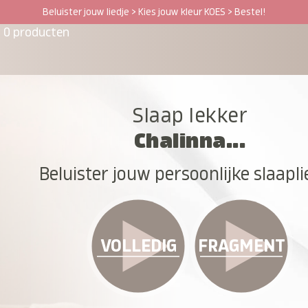
Beluister jouw liedje > Kies jouw kleur KOES > Bestel!
0 producten
Slaap lekker
Chalinna...
Beluister jouw persoonlijke slaapli
VOLLEDIG
FRAGMENT