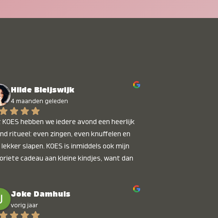
Hilde Bleijswijk
4 maanden geleden
 KOES hebben we iedere avond een heerlijk 
nd ritueel: even zingen, even knuffelen en 
 lekker slapen. KOES is inmiddels ook mijn 
oriete cadeau aan kleine kindjes, want dan 
t je dat je iets unieks geeft. Die stralende 
pies bij het horen van hun naam, die zijn 
Joke Damhuis
etaalbaar :)
vorig jaar