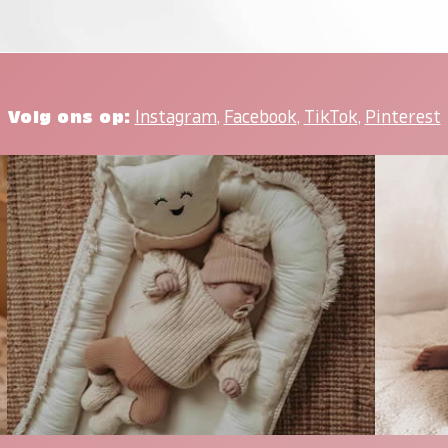
Volg ons op:
Instagram
,
Facebook
,
TikTok
,
Pinterest