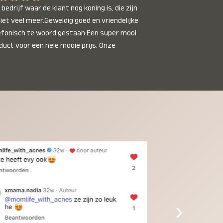
bedrijf waar de klant nog koning is, die zijn 
niet veel meer.Geweldig goed en vriendelijke 
efonisch te woord gestaan.Een super mooi 
duct voor een hele mooie prijs. Onze 
inkinderen zijn er helemaal verliefd op en 
t alleen de kleinkinderen maar iedereen die 
 ziet is er weg van. Een van onze 
inkinderen kan na 1 week al niet meer 
der en slaapt er heerlijk mee.Heel mooi 
duct, een bedrijf die de afspraken na komt, 
ben er blij mee en zeg tegen mensen die nog 
jfelen gewoon doen, het is het waard.
›