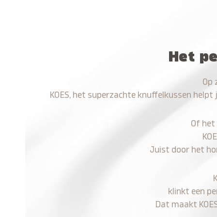
Het pe
Op 
KOES, het superzachte knuffelkussen helpt 
Of het
KOE
Juist door het ho
klinkt een p
Dat maakt KOES n