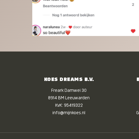
KOES DREAMS B.V.
Freark Damwei 30
8914 BM Leeuwarden
KvK: 95419322
info@mijnkoes.nl
G