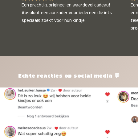
Een prachtig, origineel en waardevol cadeau! 
Een 
Absoluut een aanrader voor iedereen die iets 
er 
speciaals zoekt voor hun kindje
tel
pro
kle
nie
het
kle
zon
pro
Echte reacties op social media 💬
ik 
twi