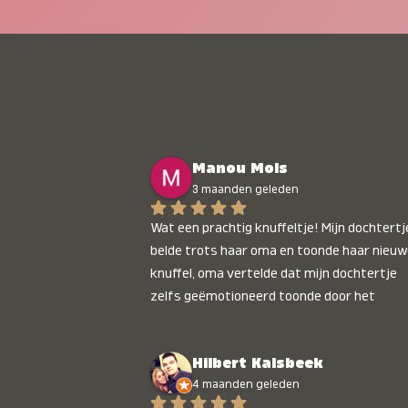
Manou Mols
3 maanden geleden
Wat een prachtig knuffeltje! Mijn dochtertje
belde trots haar oma en toonde haar nieuw
knuffel, oma vertelde dat mijn dochtertje 
zelfs geëmotioneerd toonde door het 
gepersonaliseerde liedje. Aanrader 💛
Hilbert Kalsbeek
4 maanden geleden