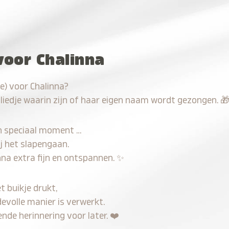
voor Chalinna
e) voor Chalinna?
 liedje waarin zijn of haar eigen naam wordt gezongen.

n speciaal moment …
j het slapengaan.
nna extra fijn en ontspannen.
✨
t buikje drukt,
devolle manier is verwerkt.
nde herinnering voor later.
❤️