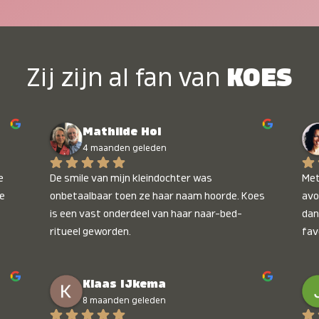
Zij zijn al fan van
KOES
Mathilde Hol
4 maanden geleden
 
De smile van mijn kleindochter was 
Met
e 
onbetaalbaar toen ze haar naam hoorde. Koes 
avo
is een vast onderdeel van haar naar-bed-
dan
ritueel geworden.
fav
wee
kop
Klaas IJkema
onb
8 maanden geleden