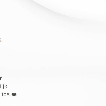
g,
r.
lijk
toe. ❤️