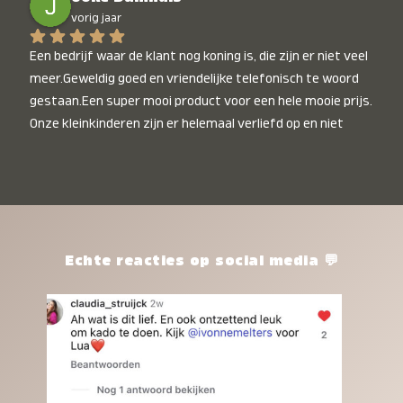
vorig jaar
Een bedrijf waar de klant nog koning is, die zijn er niet veel 
meer.Geweldig goed en vriendelijke telefonisch te woord 
gestaan.Een super mooi product voor een hele mooie prijs. 
Onze kleinkinderen zijn er helemaal verliefd op en niet 
alleen de kleinkinderen maar iedereen die het ziet is er 
weg van. Een van onze kleinkinderen kan na 1 week al niet 
meer zonder en slaapt er heerlijk mee.Heel mooi product, 
een bedrijf die de afspraken na komt, ik ben er blij mee en 
zeg tegen mensen die nog twijfelen gewoon doen, het is 
het waard.
Echte reacties op social media 💬