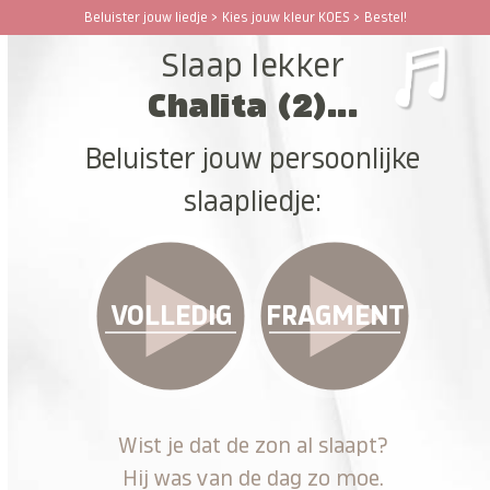
Ga
Beluister jouw liedje > Kies jouw kleur KOES > Bestel!
Open
Close
naar
Slaap lekker
hoofdinhoud
mobile
mobile
Chalita (2)...
menu
menu
Beluister jouw persoonlijke
slaapliedje:
VOLLEDIG
FRAGMENT
Wist je dat de zon al slaapt?
Hij was van de dag zo moe.