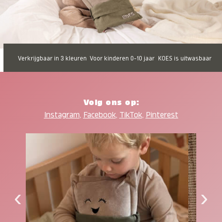
Verkrijgbaar in 3 kleuren
Voor kinderen 0-10 jaar
KOES is uitwasbaar
Volg ons op:
Instagram
,
Facebook
,
TikTok
,
Pinterest
‹
›