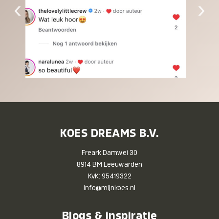
‹
›
KOES DREAMS B.V.
Freark Damwei 30
8914 BM Leeuwarden
KvK: 95419322
info@mijnkoes.nl
Blogs & inspiratie