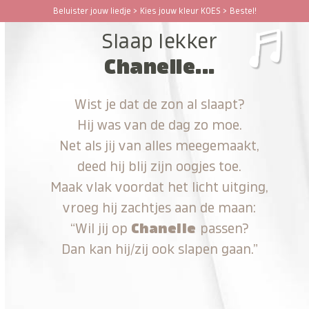
Ga
Beluister jouw liedje > Kies jouw kleur KOES > Bestel!
Open
Close
naar
Slaap lekker
hoofdinhoud
mobile
mobile
Chanelle...
menu
menu
Wist je dat de zon al slaapt?
Hij was van de dag zo moe.
Net als jij van alles meegemaakt,
deed hij blij zijn oogjes toe.
Maak vlak voordat het licht uitging,
vroeg hij zachtjes aan de maan:
“Wil jij op
Chanelle
passen?
Dan kan hij/zij ook slapen gaan.”