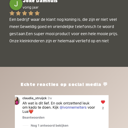
Joke Damhuis
vorig jaar
Een bedrijf waar de klant nog koning is, die zijn er niet veel 
meer.Geweldig goed en vriendelijke telefonisch te woord 
gestaan.Een super mooi product voor een hele mooie prijs. 
Onze kleinkinderen zijn er helemaal verliefd op en niet 
alleen de kleinkinderen maar iedereen die het ziet is er 
weg van. Een van onze kleinkinderen kan na 1 week al niet 
meer zonder en slaapt er heerlijk mee.Heel mooi product, 
een bedrijf die de afspraken na komt, ik ben er blij mee en 
zeg tegen mensen die nog twijfelen gewoon doen, het is 
het waard.
Echte reacties op social media 💬