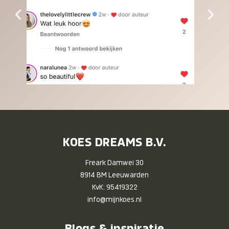
‹
›
KOES DREAMS B.V.
Freark Damwei 30
8914 BM Leeuwarden
KvK: 95419322
info@mijnkoes.nl
Blogs & inspiratie