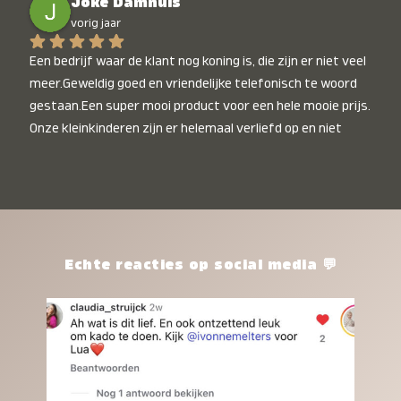
Joke Damhuis
vorig jaar
Een bedrijf waar de klant nog koning is, die zijn er niet veel 
meer.Geweldig goed en vriendelijke telefonisch te woord 
gestaan.Een super mooi product voor een hele mooie prijs. 
Onze kleinkinderen zijn er helemaal verliefd op en niet 
alleen de kleinkinderen maar iedereen die het ziet is er 
weg van. Een van onze kleinkinderen kan na 1 week al niet 
meer zonder en slaapt er heerlijk mee.Heel mooi product, 
een bedrijf die de afspraken na komt, ik ben er blij mee en 
zeg tegen mensen die nog twijfelen gewoon doen, het is 
het waard.
Echte reacties op social media 💬