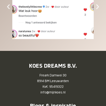
‹
›
KOES DREAMS B.V.
Freark Damwei 30
8914 BM Leeuwarden
KvK: 95419322
info@mijnkoes.nl
Blogs & inspiratie