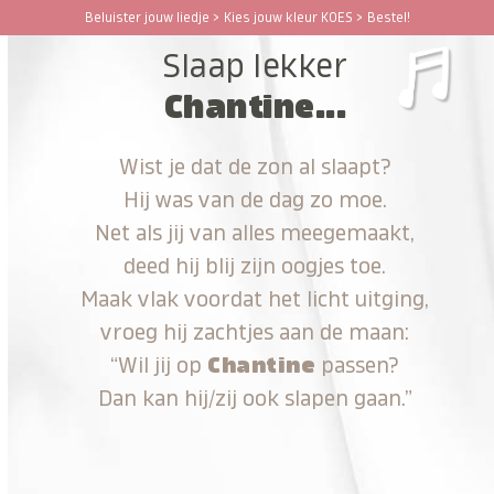
Ga
Beluister jouw liedje > Kies jouw kleur KOES > Bestel!
Open
Close
naar
Slaap lekker
hoofdinhoud
mobile
mobile
Chantine...
menu
menu
Wist je dat de zon al slaapt?
Hij was van de dag zo moe.
Net als jij van alles meegemaakt,
deed hij blij zijn oogjes toe.
Maak vlak voordat het licht uitging,
vroeg hij zachtjes aan de maan:
“Wil jij op
Chantine
passen?
Dan kan hij/zij ook slapen gaan.”