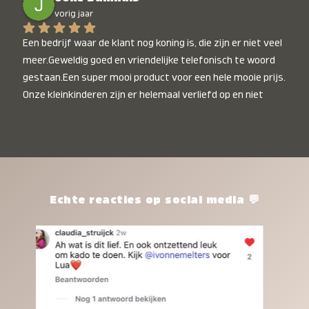
vorig jaar
Een bedrijf waar de klant nog koning is, die zijn er niet veel 
meer.Geweldig goed en vriendelijke telefonisch te woord 
gestaan.Een super mooi product voor een hele mooie prijs. 
Onze kleinkinderen zijn er helemaal verliefd op en niet 
alleen de kleinkinderen maar iedereen die het ziet is er 
weg van. Een van onze kleinkinderen kan na 1 week al niet 
meer zonder en slaapt er heerlijk mee.Heel mooi product, 
een bedrijf die de afspraken na komt, ik ben er blij mee en 
zeg tegen mensen die nog twijfelen gewoon doen, het is 
het waard.
Echte reacties op social media 💬