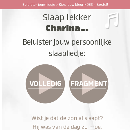
Ga
Beluister jouw liedje > Kies jouw kleur KOES > Bestel!
Open
Close
naar
Slaap lekker
hoofdinhoud
mobile
mobile
Charina...
menu
menu
Beluister jouw persoonlijke
slaapliedje:
VOLLEDIG
FRAGMENT
Wist je dat de zon al slaapt?
Hij was van de dag zo moe.