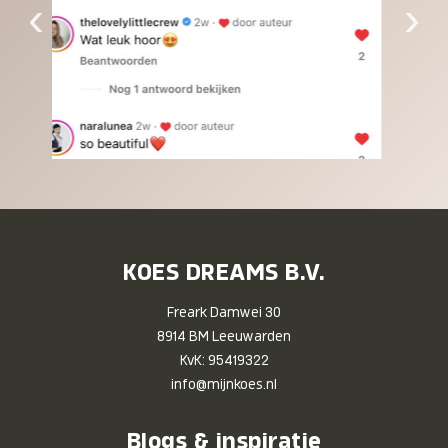
‹
›
KOES DREAMS B.V.
Freark Damwei 30
8914 BM Leeuwarden
KvK: 95419322
info@mijnkoes.nl
Blogs & inspiratie