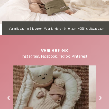
Verkrijgbaar in 3 kleuren
Voor kinderen 0-10 jaar
KOES is uitwasbaar
Volg ons op:
Instagram
,
Facebook
,
TikTok
,
Pinterest
‹
›