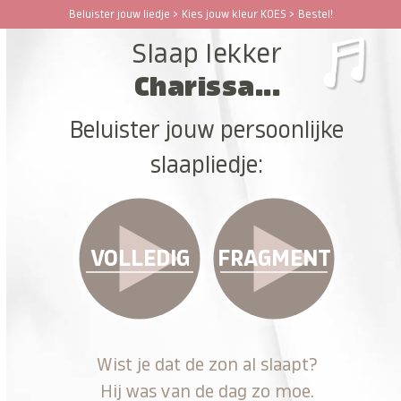
Ga
Beluister jouw liedje > Kies jouw kleur KOES > Bestel!
Open
Close
naar
Slaap lekker
hoofdinhoud
mobile
mobile
Charissa...
menu
menu
Beluister jouw persoonlijke
slaapliedje:
VOLLEDIG
FRAGMENT
Wist je dat de zon al slaapt?
Hij was van de dag zo moe.