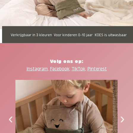
Verkrijgbaar in 3 kleuren
Voor kinderen 0-10 jaar
KOES is uitwasbaar
Volg ons op:
Instagram
,
Facebook
,
TikTok
,
Pinterest
‹
›