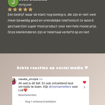
vorig jaar
Een bedrijf waar de klant nog koning is, die zijn er niet veel 
meer.Geweldig goed en vriendelijke telefonisch te woord 
gestaan.Een super mooi product voor een hele mooie prijs. 
Onze kleinkinderen zijn er helemaal verliefd op en niet 
alleen de kleinkinderen maar iedereen die het ziet is er 
weg van. Een van onze kleinkinderen kan na 1 week al niet 
meer zonder en slaapt er heerlijk mee.Heel mooi product, 
een bedrijf die de afspraken na komt, ik ben er blij mee en 
zeg tegen mensen die nog twijfelen gewoon doen, het is 
het waard.
Echte reacties op social media 💬