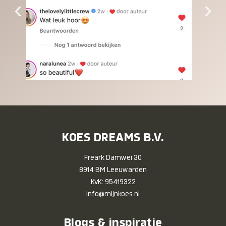
‹
›
KOES DREAMS B.V.
Freark Damwei 30
8914 BM Leeuwarden
KvK: 95419322
info@mijnkoes.nl
Blogs & inspiratie