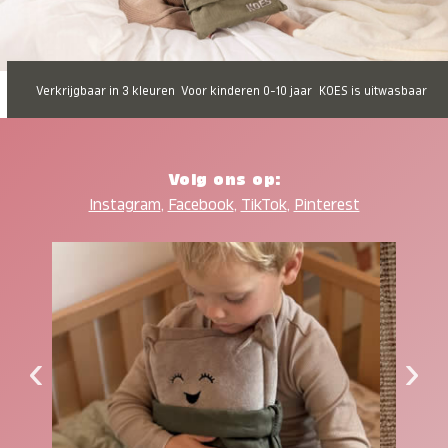
Verkrijgbaar in 3 kleuren
Voor kinderen 0-10 jaar
KOES is uitwasbaar
Volg ons op:
Instagram
,
Facebook
,
TikTok
,
Pinterest
‹
›