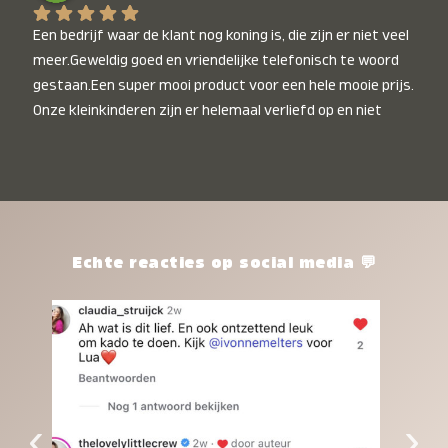
Een bedrijf waar de klant nog koning is, die zijn er niet veel 
meer.Geweldig goed en vriendelijke telefonisch te woord 
gestaan.Een super mooi product voor een hele mooie prijs. 
Onze kleinkinderen zijn er helemaal verliefd op en niet 
alleen de kleinkinderen maar iedereen die het ziet is er 
weg van. Een van onze kleinkinderen kan na 1 week al niet 
meer zonder en slaapt er heerlijk mee.Heel mooi product, 
een bedrijf die de afspraken na komt, ik ben er blij mee en 
zeg tegen mensen die nog twijfelen gewoon doen, het is 
het waard.
Echte reacties op social media 💬
‹
›