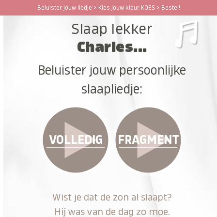
Ga
Beluister jouw liedje > Kies jouw kleur KOES > Bestel!
Open
Close
naar
Slaap lekker
hoofdinhoud
mobile
mobile
Charles...
menu
menu
Beluister jouw persoonlijke
slaapliedje:
VOLLEDIG
FRAGMENT
Wist je dat de zon al slaapt?
Hij was van de dag zo moe.