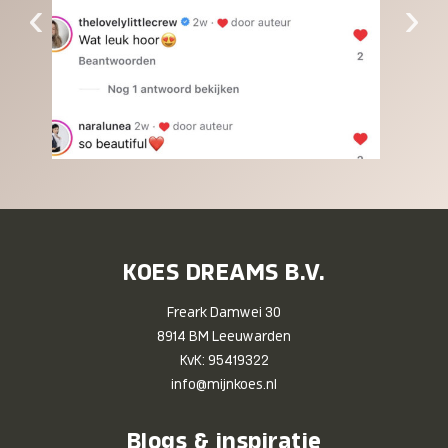
‹
›
KOES DREAMS B.V.
Freark Damwei 30
8914 BM Leeuwarden
KvK: 95419322
info@mijnkoes.nl
Blogs & inspiratie