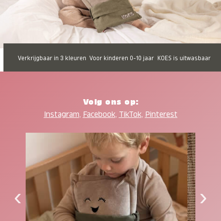
Verkrijgbaar in 3 kleuren
Voor kinderen 0-10 jaar
KOES is uitwasbaar
Volg ons op:
Instagram
,
Facebook
,
TikTok
,
Pinterest
‹
›