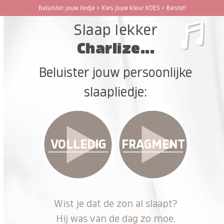
Ga
Beluister jouw liedje > Kies jouw kleur KOES > Bestel!
Open
Close
naar
Slaap lekker
hoofdinhoud
mobile
mobile
Charlize...
menu
menu
Beluister jouw persoonlijke
slaapliedje:
VOLLEDIG
FRAGMENT
Wist je dat de zon al slaapt?
Hij was van de dag zo moe.