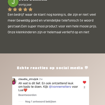
vorig jaar
Een bedrijf waar de klant nog koning is, die zijn er niet veel 
meer.Geweldig goed en vriendelijke telefonisch te woord 
gestaan.Een super mooi product voor een hele mooie prijs. 
Onze kleinkinderen zijn er helemaal verliefd op en niet 
alleen de kleinkinderen maar iedereen die het ziet is er 
weg van. Een van onze kleinkinderen kan na 1 week al niet 
meer zonder en slaapt er heerlijk mee.Heel mooi product, 
een bedrijf die de afspraken na komt, ik ben er blij mee en 
zeg tegen mensen die nog twijfelen gewoon doen, het is 
het waard.
Echte reacties op social media 💬