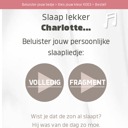
Ga
Beluister jouw liedje > Kies jouw kleur KOES > Bestel!
Open
Close
naar
Slaap lekker
hoofdinhoud
mobile
mobile
Charlotte...
menu
menu
Beluister jouw persoonlijke
slaapliedje:
VOLLEDIG
FRAGMENT
Wist je dat de zon al slaapt?
Hij was van de dag zo moe.