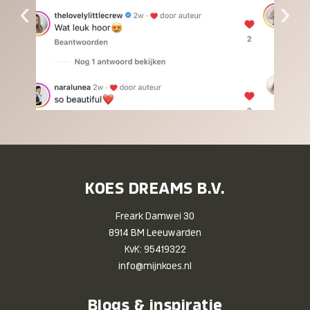
‹
›
KOES DREAMS B.V.
Freark Damwei 30
8914 BM Leeuwarden
KvK: 95419322
info@mijnkoes.nl
Blogs & inspiratie