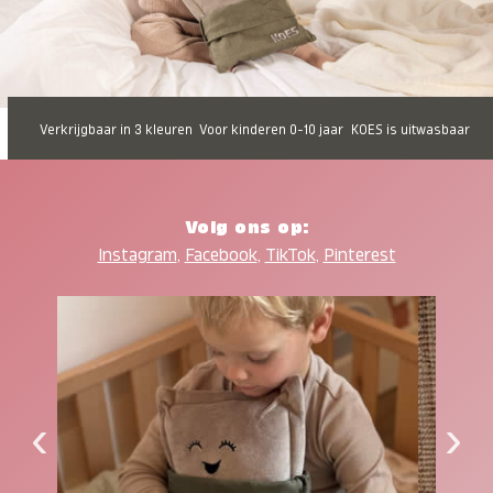
Verkrijgbaar in 3 kleuren
Voor kinderen 0-10 jaar
KOES is uitwasbaar
Volg ons op:
Instagram
,
Facebook
,
TikTok
,
Pinterest
‹
›