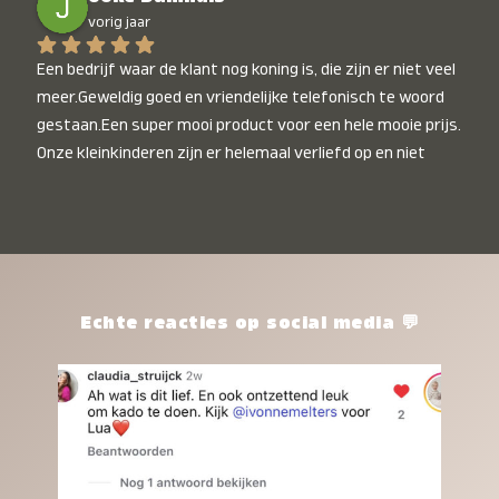
vorig jaar
Een bedrijf waar de klant nog koning is, die zijn er niet veel 
meer.Geweldig goed en vriendelijke telefonisch te woord 
gestaan.Een super mooi product voor een hele mooie prijs. 
Onze kleinkinderen zijn er helemaal verliefd op en niet 
alleen de kleinkinderen maar iedereen die het ziet is er 
weg van. Een van onze kleinkinderen kan na 1 week al niet 
meer zonder en slaapt er heerlijk mee.Heel mooi product, 
een bedrijf die de afspraken na komt, ik ben er blij mee en 
zeg tegen mensen die nog twijfelen gewoon doen, het is 
het waard.
Echte reacties op social media 💬