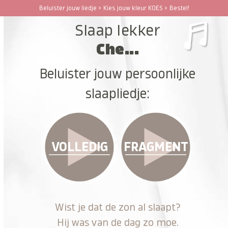
Ga
Beluister jouw liedje > Kies jouw kleur KOES > Bestel!
Open
Close
naar
Slaap lekker
hoofdinhoud
mobile
mobile
Che...
menu
menu
Beluister jouw persoonlijke
slaapliedje:
VOLLEDIG
FRAGMENT
Wist je dat de zon al slaapt?
Hij was van de dag zo moe.