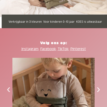
Verkrijgbaar in 3 kleuren
Voor kinderen 0-10 jaar
KOES is uitwasbaar
Volg ons op:
Instagram
,
Facebook
,
TikTok
,
Pinterest
‹
›