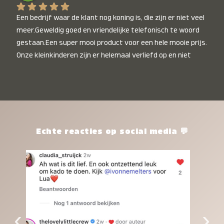
Een bedrijf waar de klant nog koning is, die zijn er niet veel 
meer.Geweldig goed en vriendelijke telefonisch te woord 
gestaan.Een super mooi product voor een hele mooie prijs. 
Onze kleinkinderen zijn er helemaal verliefd op en niet 
alleen de kleinkinderen maar iedereen die het ziet is er 
weg van. Een van onze kleinkinderen kan na 1 week al niet 
meer zonder en slaapt er heerlijk mee.Heel mooi product, 
een bedrijf die de afspraken na komt, ik ben er blij mee en 
zeg tegen mensen die nog twijfelen gewoon doen, het is 
het waard.
Echte reacties op social media 💬
‹
›