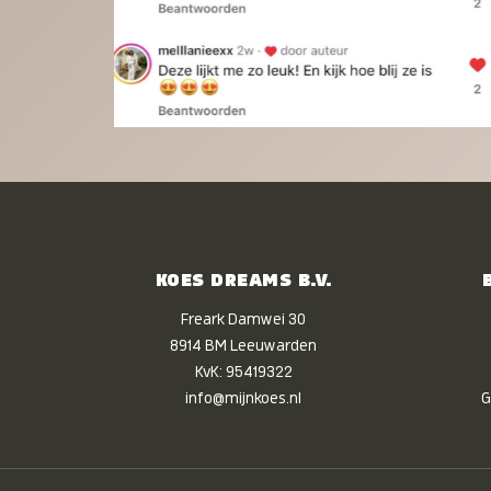
KOES DREAMS B.V.
Freark Damwei 30
8914 BM Leeuwarden
KvK: 95419322
info@mijnkoes.nl
G