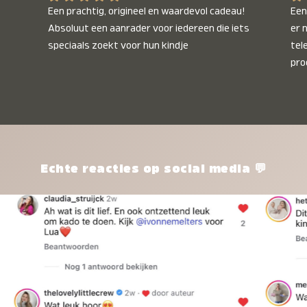
Een prachtig, origineel en waardevol cadeau! 
Een 
Absoluut een aanrader voor iedereen die iets 
er 
speciaals zoekt voor hun kindje
tel
pro
kle
nie
het
kle
zon
pro
Echte reacties op social media 💬
ik 
twi