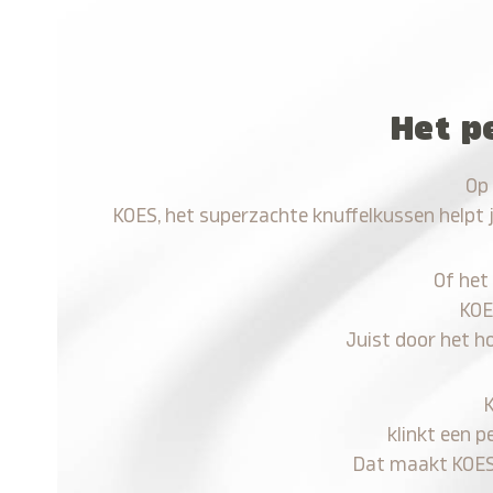
Het p
Op 
KOES, het superzachte knuffelkussen helpt 
Of het
KOE
Juist door het h
klinkt een p
Dat maakt KOES n