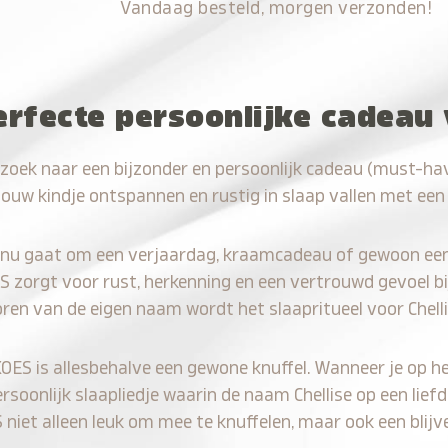
Vandaag besteld, morgen verzonden!
erfecte persoonlijke cadeau 
zoek naar een bijzonder en persoonlijk cadeau (must-hav
jouw kindje ontspannen en rustig in slaap vallen met een
 nu gaat om een verjaardag, kraamcadeau of gewoon ee
S zorgt voor rust, herkenning en een vertrouwd gevoel bi
oren van de eigen naam wordt het slaapritueel voor Chell
KOES is allesbehalve een gewone knuffel. Wanneer je op he
ersoonlijk slaapliedje waarin de naam Chellise op een lief
iet alleen leuk om mee te knuffelen, maar ook een blijve