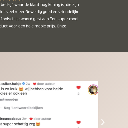
bedrijf waar de klant nog koning is, die zijn 
niet veel meer.Geweldig goed en vriendelijke 
efonisch te woord gestaan.Een super mooi 
duct voor een hele mooie prijs. Onze 
inkinderen zijn er helemaal verliefd op en 
t alleen de kleinkinderen maar iedereen die 
 ziet is er weg van. Een van onze 
inkinderen kan na 1 week al niet meer 
der en slaapt er heerlijk mee.Heel mooi 
duct, een bedrijf die de afspraken na komt, 
ben er blij mee en zeg tegen mensen die nog 
jfelen gewoon doen, het is het waard.
›