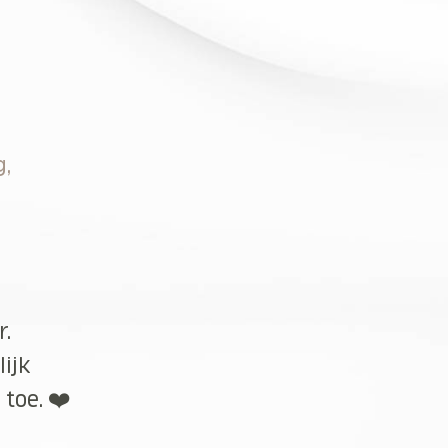
g,
r.
lijk
toe. ❤️