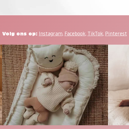
Volg ons op:
Instagram
,
Facebook
,
TikTok
,
Pinterest