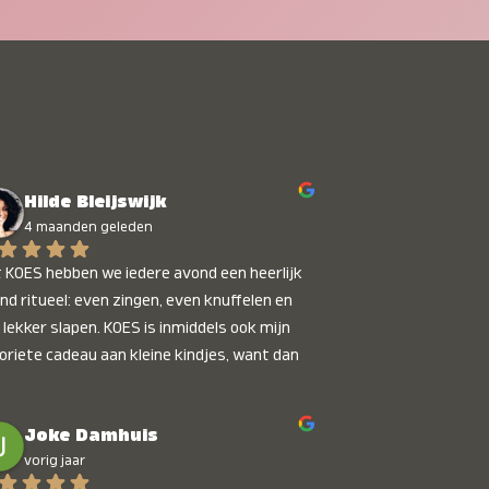
Hilde Bleijswijk
4 maanden geleden
 KOES hebben we iedere avond een heerlijk 
nd ritueel: even zingen, even knuffelen en 
 lekker slapen. KOES is inmiddels ook mijn 
oriete cadeau aan kleine kindjes, want dan 
t je dat je iets unieks geeft. Die stralende 
pies bij het horen van hun naam, die zijn 
Joke Damhuis
etaalbaar :)
vorig jaar