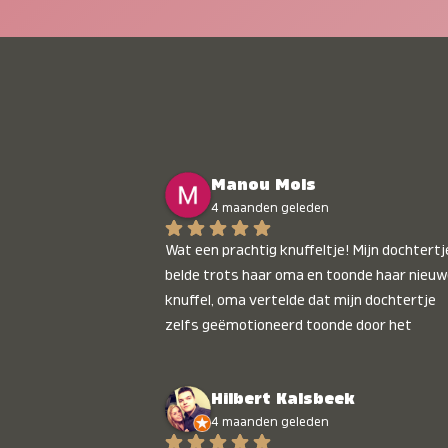
Manou Mols
4 maanden geleden
Wat een prachtig knuffeltje! Mijn dochtertje
belde trots haar oma en toonde haar nieuw
knuffel, oma vertelde dat mijn dochtertje 
zelfs geëmotioneerd toonde door het 
gepersonaliseerde liedje. Aanrader 💛
Hilbert Kalsbeek
4 maanden geleden