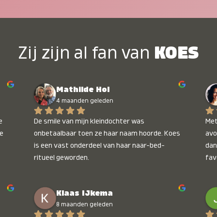
Zij zijn al fan van
KOES
Mathilde Hol
4 maanden geleden
 
De smile van mijn kleindochter was 
Met
e 
onbetaalbaar toen ze haar naam hoorde. Koes 
avo
is een vast onderdeel van haar naar-bed-
dan
ritueel geworden.
fav
wee
kop
Klaas IJkema
onb
8 maanden geleden