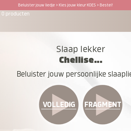
Beluister jouw liedje > Kies jouw kleur KOES > Bestel!
0 producten
Slaap lekker
Chellise...
Beluister jouw persoonlijke slaapli
VOLLEDIG
FRAGMENT