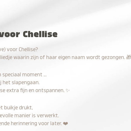
voor Chellise
e) voor Chellise?
 liedje waarin zijn of haar eigen naam wordt gezongen.

n speciaal moment …
j het slapengaan.
ise extra fijn en ontspannen.
✨
t buikje drukt,
devolle manier is verwerkt.
nde herinnering voor later.
❤️