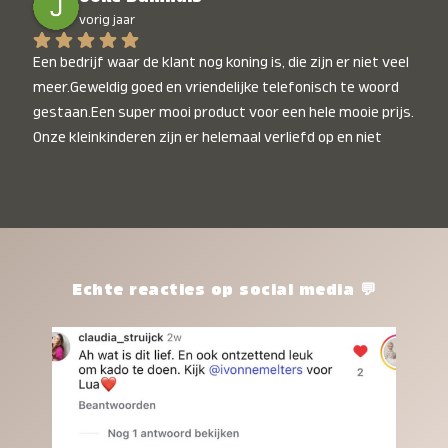
vorig jaar
Een bedrijf waar de klant nog koning is, die zijn er niet veel 
meer.Geweldig goed en vriendelijke telefonisch te woord 
gestaan.Een super mooi product voor een hele mooie prijs. 
Onze kleinkinderen zijn er helemaal verliefd op en niet 
alleen de kleinkinderen maar iedereen die het ziet is er 
weg van. Een van onze kleinkinderen kan na 1 week al niet 
meer zonder en slaapt er heerlijk mee.Heel mooi product, 
een bedrijf die de afspraken na komt, ik ben er blij mee en 
zeg tegen mensen die nog twijfelen gewoon doen, het is 
het waard.
Echte reacties op social media 💬