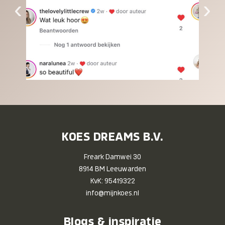
‹
›
KOES DREAMS B.V.
Freark Damwei 30
8914 BM Leeuwarden
KvK: 95419322
info@mijnkoes.nl
Blogs & inspiratie