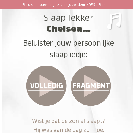
Ga
Beluister jouw liedje > Kies jouw kleur KOES > Bestel!
Open
Close
naar
Slaap lekker
hoofdinhoud
mobile
mobile
Chelsea...
menu
menu
Beluister jouw persoonlijke
slaapliedje:
VOLLEDIG
FRAGMENT
Wist je dat de zon al slaapt?
Hij was van de dag zo moe.