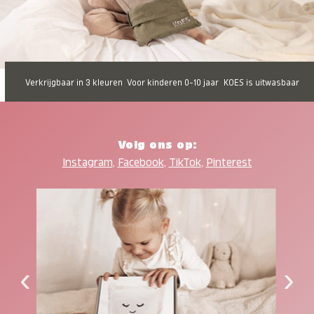
Verkrijgbaar in 3 kleuren
Voor kinderen 0-10 jaar
KOES is uitwasbaar
Volg ons op:
Instagram
,
Facebook
,
TikTok
,
Pinterest
‹
›