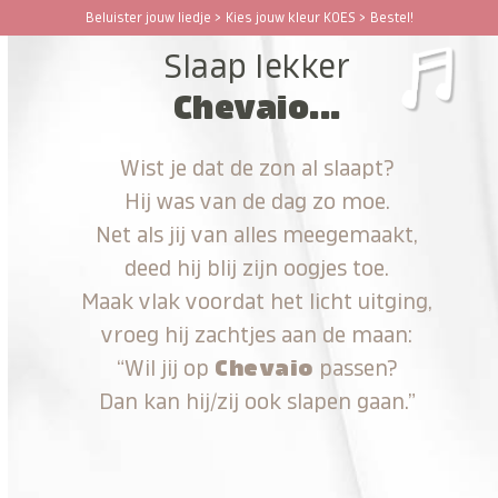
Ga
Beluister jouw liedje > Kies jouw kleur KOES > Bestel!
Open
Close
naar
Slaap lekker
hoofdinhoud
mobile
mobile
Chevaio...
menu
menu
Wist je dat de zon al slaapt?
Hij was van de dag zo moe.
Net als jij van alles meegemaakt,
deed hij blij zijn oogjes toe.
Maak vlak voordat het licht uitging,
vroeg hij zachtjes aan de maan:
“Wil jij op
Chevaio
passen?
Dan kan hij/zij ook slapen gaan.”