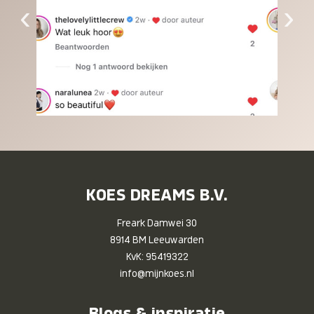
‹
›
KOES DREAMS B.V.
Freark Damwei 30
8914 BM Leeuwarden
KvK: 95419322
info@mijnkoes.nl
Blogs & inspiratie