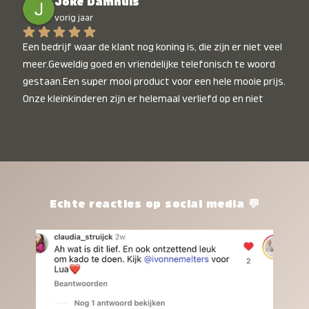
Joke Damhuis
vorig jaar
Een bedrijf waar de klant nog koning is, die zijn er niet veel 
meer.Geweldig goed en vriendelijke telefonisch te woord 
gestaan.Een super mooi product voor een hele mooie prijs. 
Onze kleinkinderen zijn er helemaal verliefd op en niet 
alleen de kleinkinderen maar iedereen die het ziet is er 
weg van. Een van onze kleinkinderen kan na 1 week al niet 
meer zonder en slaapt er heerlijk mee.Heel mooi product, 
een bedrijf die de afspraken na komt, ik ben er blij mee en 
zeg tegen mensen die nog twijfelen gewoon doen, het is 
het waard.
Echte reacties op social media 💬